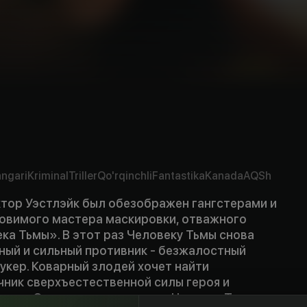
ngari
Kriminal
Triller
Qo'rqinchli
Fantastika
Kanada
AQSh
ктор Уэстлэйк был обезображен гангстерами и
ловимого мастера маскировки, отважного
ка Тьмы». В этот раз Человеку Тьмы снова
ный и сильный противник - безжалостный
укер. Коварный злодей хочет найти
чник сверхъестественной силы героя и
ушку. Оказавшись в западне, Человек Тьмы