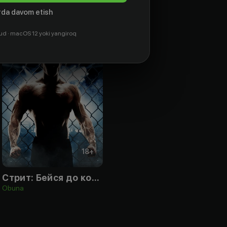
da davom etish
ud · macOS 12 yoki yangiroq
18
+
Стрит: Бейся до конца
Obuna