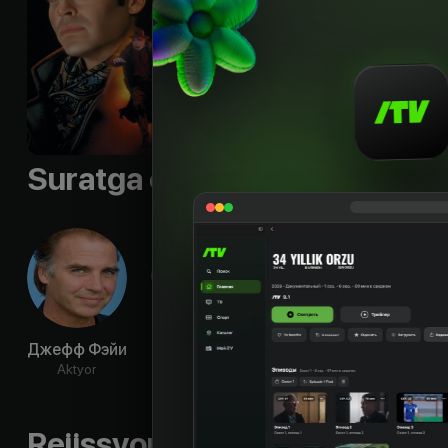
вступает в свой по
Рукера, бой кровавы
Shior
:
«One fights for
Til
:
rus, eng
Sifati
:
HD
Suratga olish guruhi
Джефф Фэйи
Арнольд
Дарлэнн
Рок
Вослу
Флюгел
До
Aktyor
Aktyor
Aktyor
Ak
Rejissyorning boshqa ishlari