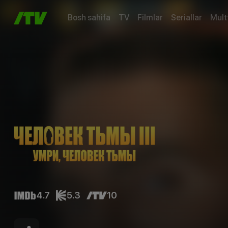
Bosh sahifa
TV
Filmlar
Seriallar
Mult
4.7
5.3
10