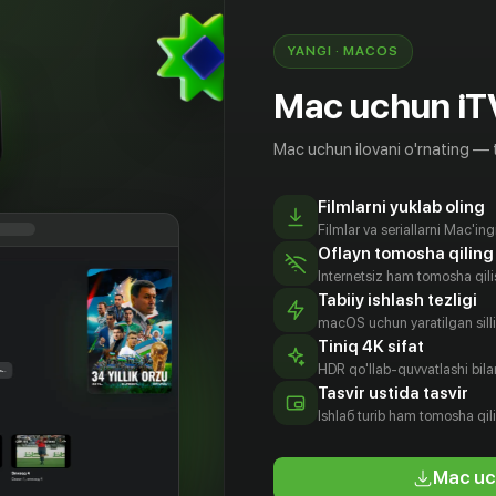
следний и самый отчаянный бой с бандой
й и жестокий...
YANGI · MACOS
 justice. The other for power. Only one can survive»
Mac uchun iT
Mac uchun ilovani o'rnating — 
Filmlarni yuklab oling
Filmlar va seriallarni Mac'in
Oflayn tomosha qiling
Internetsiz ham tomosha qil
Tabiiy ishlash tezligi
macOS uchun yaratilgan silliq
Tiniq 4K sifat
HDR qo'llab-quvvatlashi bilan
санн
Найджел
Алисия
Ронн
Tasvir ustida tasvir
усон
Беннетт
Панетта
Саросьяк
Ishlаб turib ham tomosha qil
tyor
Aktyor
Aktyor
Aktyor
Mac uc