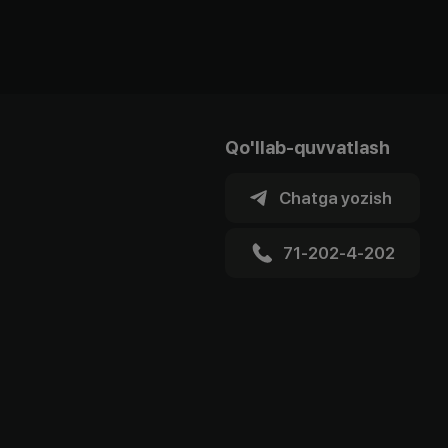
Qo'llab-quvvatlash
Chatga yozish
71-202-4-202