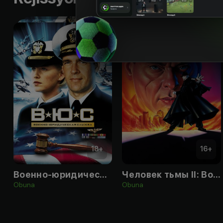
18
+
16
+
Военно-юридическая служба
Человек тьмы II: Возвращение Дюрана
Obuna
Obuna