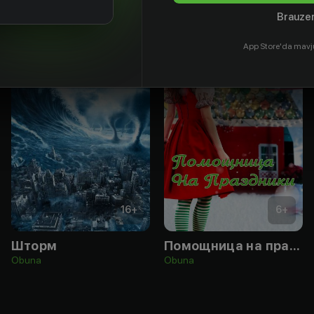
Brauzer
App Store'da mavj
16
+
6
+
Шторм
Помощница на праздники
Obuna
Obuna