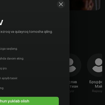
V
tezroq va qulayroq tomosha qiling.
gizga saqlang.
ishda davom eting.
 ijro.
 ajoyib tasvir.
Питер Грэм
Шон Дойл
Вьеслав
Брэдфо
Кристиан
Мэй
Aktyor
Aktyor
ing.
Aktyor
Rejissyo
hun yuklab olish