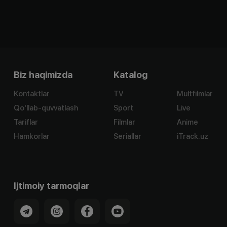
Biz haqimizda
Katalog
Kontaktlar
TV
Multfilmlar
Qo'llab-quvvatlash
Sport
Live
Tariflar
Filmlar
Anime
Hamkorlar
Seriallar
iTrack.uz
Ijtimoiy tarmoqlar