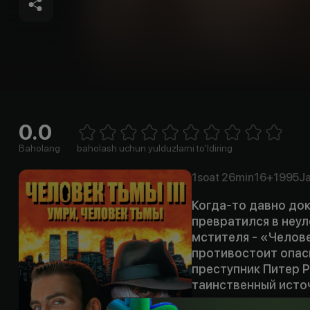
0.0
Empty
1 Star
2 Stars
3 Stars
4 Stars
5 Stars
6 Stars
7 Stars
8 Stars
9 Stars
10 Stars
Baholang
baholash uchun yulduzlarni to'ldiring
1soat
26min
16+
1995
Ja
Когда-то давно до
превратился в неу
мстителя - «Челове
противостоит опас
преступник Питер Р
таинственный исто
устраивает ему лов