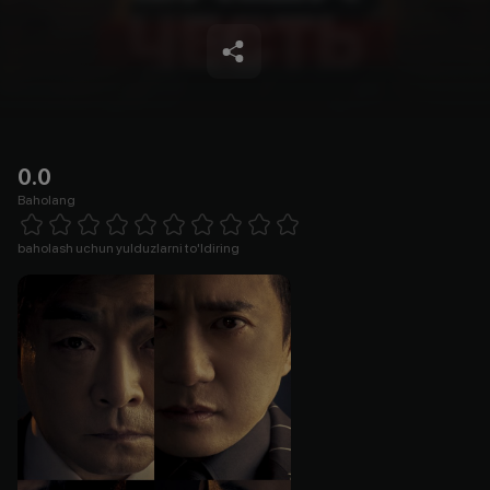
0.0
Baholang
Empty
1 Star
2 Stars
3 Stars
4 Stars
5 Stars
6 Stars
7 Stars
8 Stars
9 Stars
10 Stars
baholash uchun yulduzlarni to'ldiring