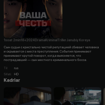
1soat
2min
18+
2024
Drama
Kriminal
Triller
Janubiy Koreya
Сын судьи с кристально чистой репутацией сбивает человека
и скрывается с места преступления. События принимают
принимают крутой поворот, когда выясняется, что
пострадавший — сын местного криминального босса.
Til
:
rus
Sifati
:
HD
Kadrlar