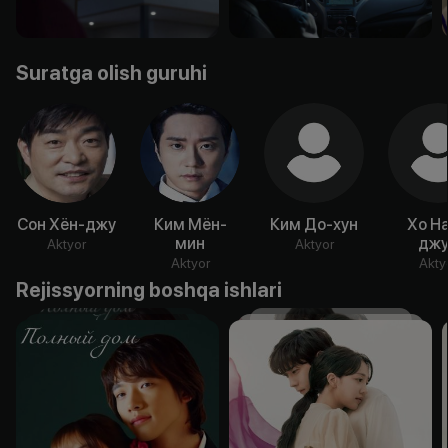
Suratga olish guruhi
Сон Хён-джу
Ким Мён-
Ким До-хун
Хо Н
мин
джу
Aktyor
Aktyor
Aktyor
Akty
Rejissyorning boshqa ishlari