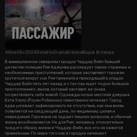
46min
18+
2024
Detektiv
Drama
Kriminal
Buyuk Britaniya
В вымышленном северном городке Чаддер Вейл бывший
детектив полиции Рия Аджунва расследует серию странных и
необъяснимых преступлений, которые заставляют горожан
крутиться вокруг оси. Рия приехала в приходящий в упадок
Чаддер Вейл пять лет назад и с тех пор ищет «одно большое
преступление», вызов, который заставит ее снова
почувствовать себя живой. Однажды ночью местная девушка
Кэти Уэллс (Роуэн Робинсон) таинственно исчезает. Город
едва успевает зафиксировать ее отсутствие, как она вновь
появляется на следующий день, по-видимому, целая и
невредимая. Горожане не задают лишних вопросов, и обычная
жизнь возобновляется. Но для Рии, человека, относительно
чуждого образу жизни в Чэддер-Вейл, все это не кажется
правильным. По мере того как в городке начинают