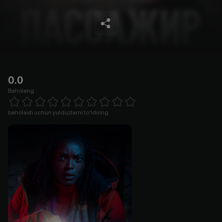
0.0
Baholang
Empty
1 Star
2 Stars
3 Stars
4 Stars
5 Stars
6 Stars
7 Stars
8 Stars
9 Stars
10 Stars
baholash uchun yulduzlarni to'ldiring