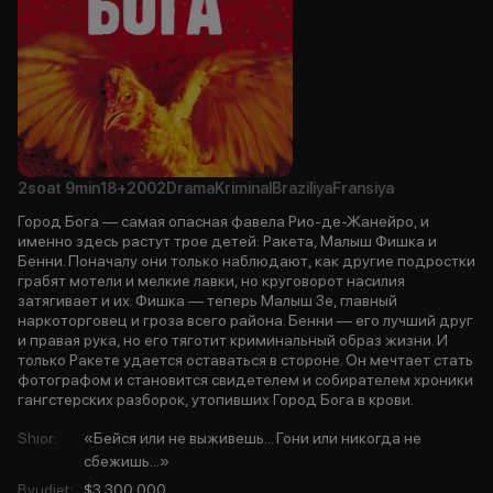
2soat
9min
18+
2002
Drama
Kriminal
Braziliya
Fransiya
Город Бога — самая опасная фавела Рио-де-Жанейро, и
именно здесь растут трое детей: Ракета, Малыш Фишка и
Бенни. Поначалу они только наблюдают, как другие подростки
грабят мотели и мелкие лавки, но круговорот насилия
затягивает и их. Фишка — теперь Малыш Зе, главный
наркоторговец и гроза всего района. Бенни — его лучший друг
и правая рука, но его тяготит криминальный образ жизни. И
только Ракете удается оставаться в стороне. Он мечтает стать
фотографом и становится свидетелем и собирателем хроники
гангстерских разборок, утопивших Город Бога в крови.
Shior
:
«Бейся или не выживешь... Гони или никогда не
сбежишь...»
Byudjet
:
$3 300 000