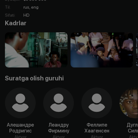
Til
:
rus, eng
Sifati
:
HD
Kadrlar
Suratga olish guruhi
Алешандре
Леандру
Феллипе
Дугл
Родригис
Фирмину
Хаагенсен
Сил
Aktyor
Aktyor
Aktyor
Akty