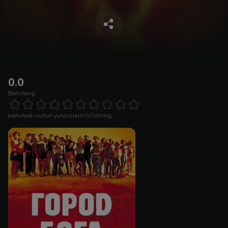
0.0
Baholang
Empty
1 Star
2 Stars
3 Stars
4 Stars
5 Stars
6 Stars
7 Stars
8 Stars
9 Stars
10 Stars
baholash uchun yulduzlarni to'ldiring