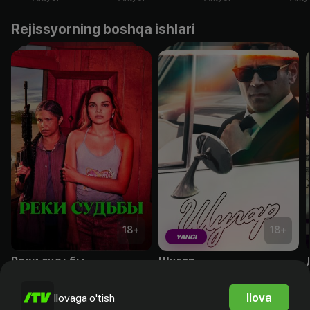
Rejissyorning boshqa ishlari
18
+
18
+
YANGI
Реки судьбы
Шугар
Obuna
Obuna
Ilova
Ilovaga o'tish