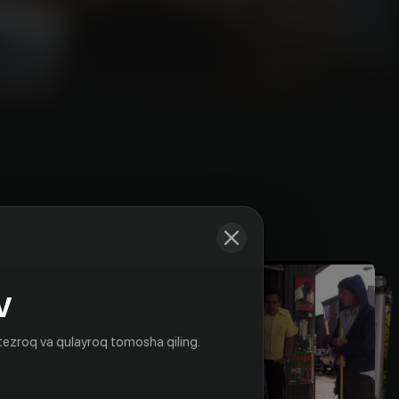
Kadrlar
V
tezroq va qulayroq tomosha qiling.