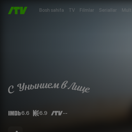
Bosh sahifa
TV
Filmlar
Seriallar
Mult
6.6
6.9
--