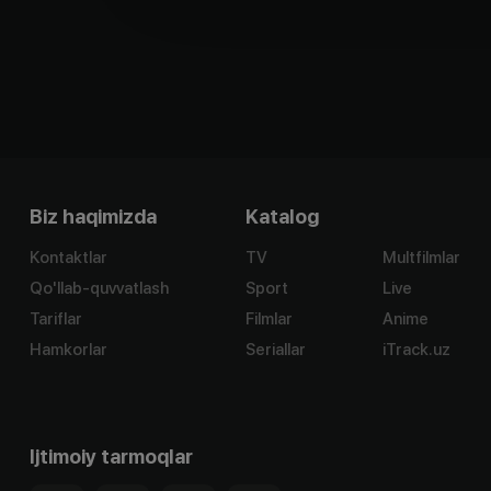
Biz haqimizda
Katalog
Kontaktlar
TV
Multfilmlar
Qo'llab-quvvatlash
Sport
Live
Tariflar
Filmlar
Anime
Hamkorlar
Seriallar
iTrack.uz
Ijtimoiy tarmoqlar