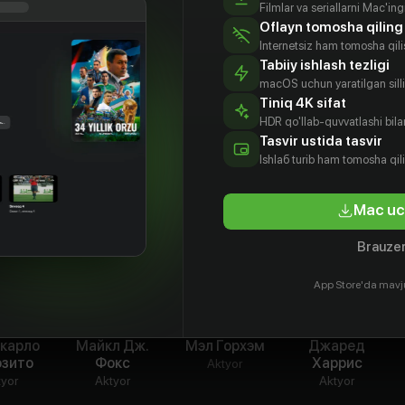
кино, не связанное сюжетом. Это картинки,
Filmlar va seriallarni Mac'in
Oflayn tomosha qiling
 жизни - маленькие осколки мозаики, из которых
Internetsiz ham tomosha qil
складывает общую картину, а память
Tabiiy ishlash tezligi
о увидеть эту картину издалека.
macOS uchun yaratilgan silliq
Tiniq 4K sifat
e planet Brooklyn»
HDR qo'llab-quvvatlashi bilan
Tasvir ustida tasvir
Ishlаб turib ham tomosha qil
Mac uc
Brauzer
App Store'da mavj
карло
Майкл Дж.
Мэл Горхэм
Джаред
озито
Фокс
Харрис
Aktyor
tyor
Aktyor
Aktyor