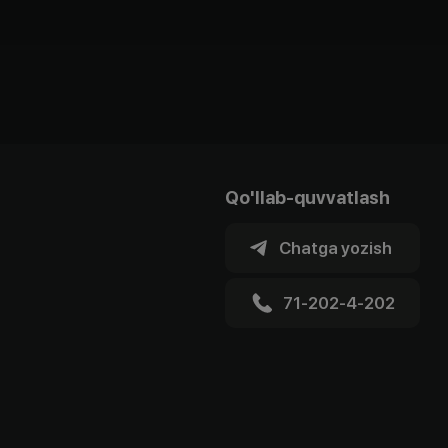
Qo'llab-quvvatlash
Chatga yozish
71-202-4-202