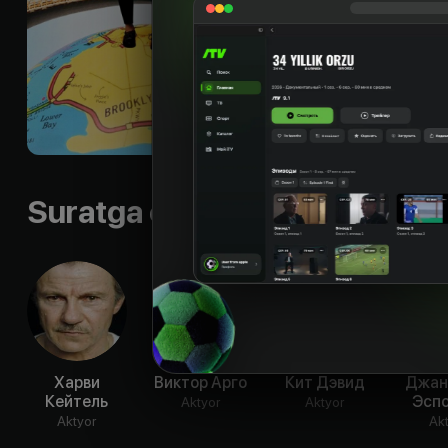
чтобы снять такое 
сценки, кусочки из
наше воображение 
позволяет как будт
Shior
:
«Welcome to th
Til
:
rus, eng
Sifati
:
HD
Suratga olish guruhi
Харви
Виктор Арго
Кит Дэвид
Джан
Кейтель
Эсп
Aktyor
Aktyor
Aktyor
Ak