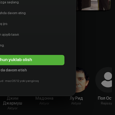
gizga saqlang.
ishda davom eting.
 ijro.
 ajoyib tasvir.
ing.
hun yuklab olish
da davom etish
ud · macOS 12 yoki yangiroq
Джим
Мадонна
Лу Рид
Пол Ост
Джармуш
Aktyor
Aktyor
Rejissyo
Aktyor