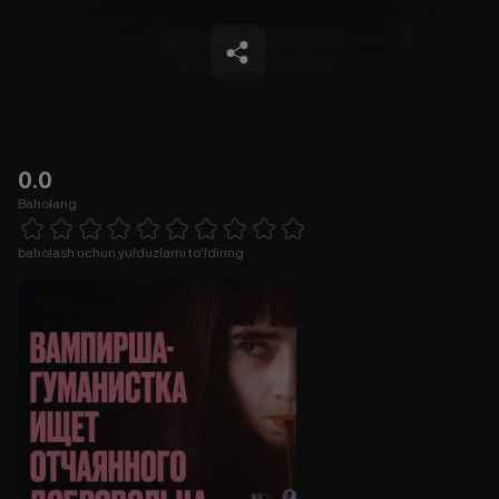
0.0
Baholang
Empty
1 Star
2 Stars
3 Stars
4 Stars
5 Stars
6 Stars
7 Stars
8 Stars
9 Stars
10 Stars
baholash uchun yulduzlarni to'ldiring