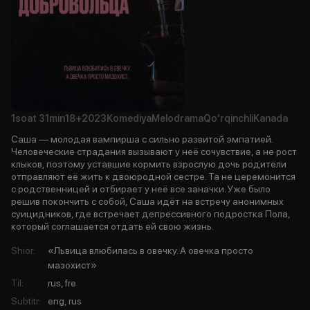
1soat
31min
18+
2023
Komediya
Melodrama
Qo'rqinchli
Kanada
Саша — молодая вампирша с сильно развитой эмпатией.
Человеческие страдания вызывают у неё сочувствие, а не рост
клыков, поэтому уставшие кормить взрослую дочь родители
отправляют её жить к двоюродной сестре. Та не церемонится
с родственницей и отбирает у неё все заначки. Уже было
решив покончить с собой, Саша идёт на встречу анонимных
суицидников, где встречает депрессивного подростка Пола,
который соглашается отдать ей свою жизнь.
Shior
:
«Львица влюбилась в овечку. А овечка просто
мазохист»
Til
:
rus, fre
Subtitr
:
eng, rus