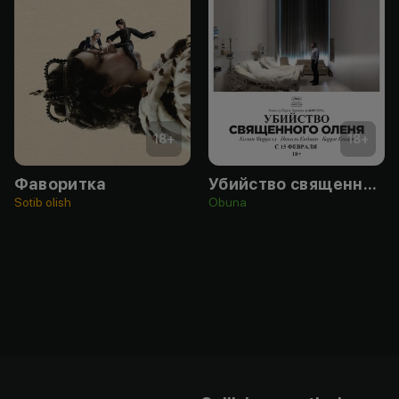
18
+
18
+
Фаворитка
Убийство священного оленя
Sotib olish
Obuna