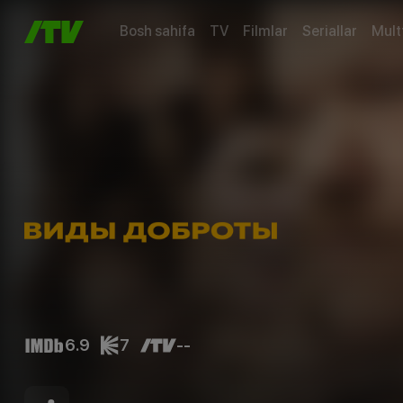
Bosh sahifa
TV
Filmlar
Seriallar
Mult
6.9
7
--