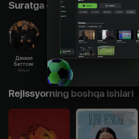
Suratga olish guruhi
Дэниэл
Эд Гвини
Йоргос
Йо
Баттсек
Лантимос
Лан
Aktyor
Aktyor
Aktyor
Reji
Rejissyorning boshqa ishlari