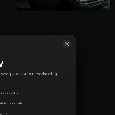
V
tezroq va qulayroq tomosha qiling.
gizga saqlang.
ishda davom eting.
 ijro.