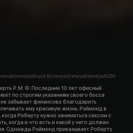
rama
Komediya
Buyuk Britaniya
Gretsiya
Irlandiya
AQSh
ерть Р. М. Ф. Последние 10 лет офисный
ивёт по строгим указаниям своего босса
 не забывает финансово благодарить
печивать ему красивую жизнь. Рэймонд в
, когда Роберту нужно заниматься сексом с
ть, когда и что есть и какой у него должен
ня. Однажды Рэймонд приказывает Роберту