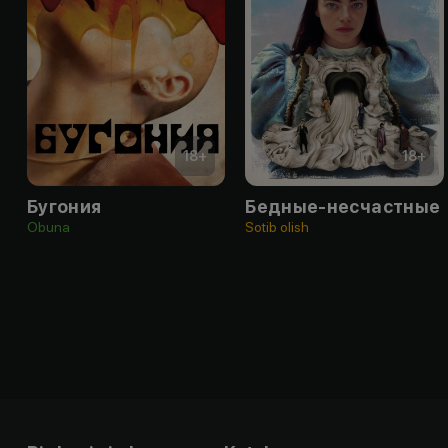
18
+
18
+
Бугония
Бедные-несчастные
Obuna
Sotib olish