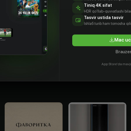
Tiniq 4K sifat
HDR qo'llab-quvvatlashi bilan
Tasvir ustida tasvir
Ishlаб turib ham tomosha qil
Mac uc
Brauzer
ргос
Дэниэл
Эд Гвини
Йоргос
тимос
Баттсек
Лантимос
Prodyuser
App Store'da mavj
ssyor
Prodyuser
Prodyuser