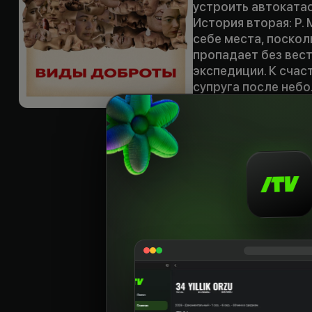
устроить автоката
История вторая: Р. 
себе места, поскол
пропадает без вест
экспедиции. К счас
супруга после неб
домой. Однако вск
поведении Лиз и пр
История третья: Р. 
последователи куль
внутренней чистоте
разыскивает девуш
пока не увенчались
незнакомка, котора
которую они ищут.
Til
:
rus, eng
Subtitr
:
eng, rus
Sifati
:
HD