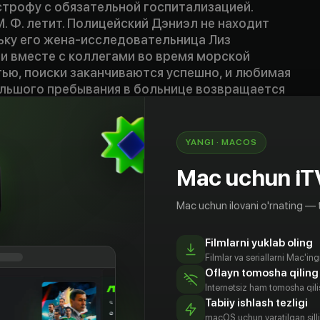
строфу с обязательной госпитализацией.
М. Ф. летит. Полицейский Дэниэл не находит
ьку его жена-исследовательница Лиз
и вместе с коллегами во время морской
тью, поиски заканчиваются успешно, и любимая
ольшого пребывания в больнице возвращается
оре Дэниэл начинает замечать странности в
иходит к выводу, что его жену подменили.
М. Ф. ест сэндвич. Эндрю и Эмили —
YANGI · MACOS
та, завязанного на сексе, солёной воде и
. По поручению своего гуру Оми парочка
Mac uchun iT
ку, способную воскрешать мёртвых, но поиски
 успехом. Однажды в кафе к ним подходит
Mac uchun ilovani o'rnating — 
я утверждает, что её сестра — именно та,
Filmlarni yuklab oling
Filmlar va seriallarni Mac'in
Oflayn tomosha qiling
Internetsiz ham tomosha qil
Tabiiy ishlash tezligi
macOS uchun yaratilgan silliq