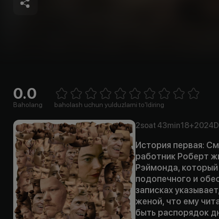
0.0
Empty
1 Star
2 Stars
3 Stars
4 Stars
5 Stars
6 Stars
7 Stars
8 Stars
9 Stars
10 Stars
Baholang
baholash uchun yulduzlarni to'ldiring
2soat
43min
18+
2024
D
История первая: См
работник Роберт ж
Рэймонда, который
подопечного и обес
записках указывает
женой, что ему чита
быть распорядок д