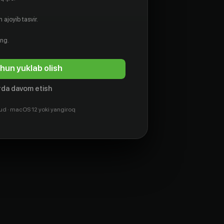
 ajoyib tasvir.
ing.
hun yuklab olish
da davom etish
Йоргос
Эфтимис
Лантимос
Филиппу
ud · macOS 12 yoki yangiroq
Ssenarist
Ssenarist