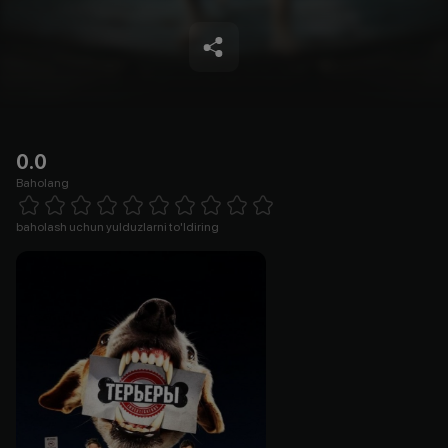
0.0
Baholang
Empty
1 Star
2 Stars
3 Stars
4 Stars
5 Stars
6 Stars
7 Stars
8 Stars
9 Stars
10 Stars
baholash uchun yulduzlarni to'ldiring