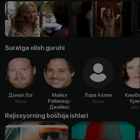
Suratga olish guruhi
Донал Лог
Майкл
Лора Аллен
Кимбе
Рэймонд-
Куи
Aktyor
Aktyor
Джеймс
Akty
Aktyor
Rejissyorning boshqa ishlari