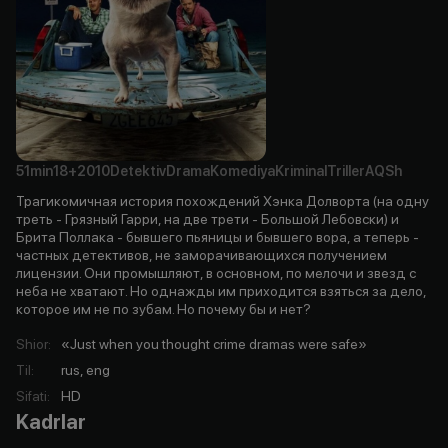
51min
18+
2010
Detektiv
Drama
Komediya
Kriminal
Triller
AQSh
Трагикомичная история похождений Хэнка Долворта (на одну
треть - Грязный Гарри, на две трети - Большой Лебовски) и
Брита Поллака - бывшего пьяницы и бывшего вора, а теперь -
частных детективов, не заморачивающихся получением
лицензии. Они промышляют, в основном, по мелочи и звезд с
неба не хватают. Но однажды им приходится взяться за дело,
которое им не по зубам. Но почему бы и нет?
Shior
:
«Just when you thought crime dramas were safe»
Til
:
rus, eng
Sifati
:
HD
Kadrlar