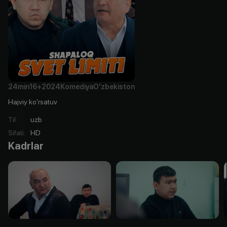
24min
16+
2024
Komediya
O'zbekiston
Hajviy ko'rsatuv
Til
:
uzb
Sifati
:
HD
Kadrlar