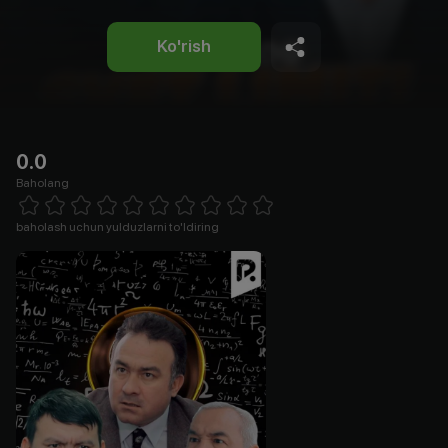
Ko'rish
0.0
Baholang
Empty
1 Star
2 Stars
3 Stars
4 Stars
5 Stars
6 Stars
7 Stars
8 Stars
9 Stars
10 Stars
baholash uchun yulduzlarni to'ldiring