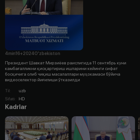
4min
16+
2024
O'zbekiston
Президент Шавкат Мирзиёев раислигида 11 сентябрь куни
камбағалликни қисқартириш ишларини кейинги сифат
босқичига олиб чиқиш масалаллари муҳокамаси бўйича
видеоселектор йиғилиши ўтказилди
Til
:
uzb
Sifati
:
HD
Kadrlar