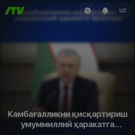
UZ
Камбағалликни қисқартириш
умуммиллий ҳаракатга
айланади