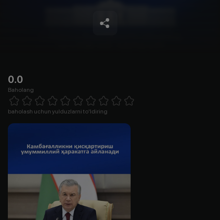
0.0
Baholang
Empty
1 Star
2 Stars
3 Stars
4 Stars
5 Stars
6 Stars
7 Stars
8 Stars
9 Stars
10 Stars
baholash uchun yulduzlarni to'ldiring