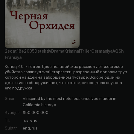
2soat
18+
2005
Detektiv
Drama
Kriminal
Triller
Germaniya
AQSh
Fransiya
Конец 40-х годов. Двое полицейских расследуют жестокое
убийство голливудской старлетки, разрезанный пополам труп
которой найден на заброшенном пустыре. Вскоре один из
детективов обнаруживает, что в это мрачное дело впутана
его подружка.
Shior
:
«Inspired by the most notorious unsolved murder in
California history»
Byudjet
:
$50 000 000
Til
:
rus, eng
Subtitr
:
eng, rus