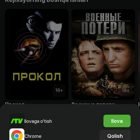
16
+
18
+
Прокол
Военные потери
Obuna
Obuna
Ilova
Ilovaga o'tish
Qolish
Chrome