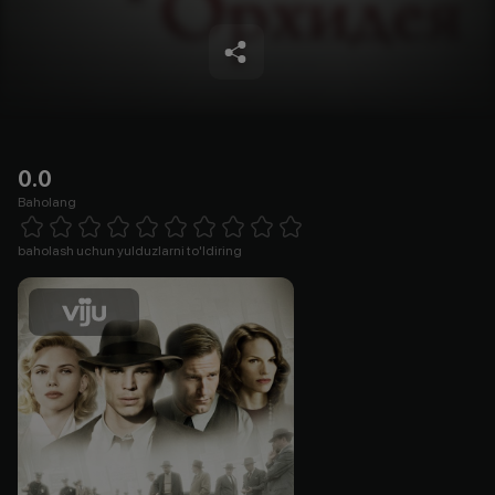
0.0
Baholang
Empty
1 Star
2 Stars
3 Stars
4 Stars
5 Stars
6 Stars
7 Stars
8 Stars
9 Stars
10 Stars
baholash uchun yulduzlarni to'ldiring