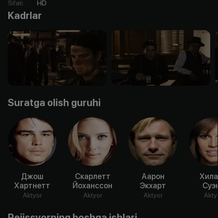
Sifati
:
HD
Kadrlar
Suratga olish guruhi
Джош
Скарлетт
Аарон
Хила
Хартнетт
Йоханссон
Экхарт
Суэ
Aktyor
Aktyor
Aktyor
Akty
Rejissyorning boshqa ishlari