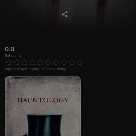
0.0
Baholang
Empty
1 Star
2 Stars
3 Stars
4 Stars
5 Stars
6 Stars
7 Stars
8 Stars
9 Stars
10 Stars
baholash uchun yulduzlarni to'ldiring