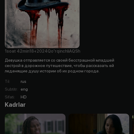
1soat
42min
18+
2024
Qo'rqinchli
AQSh
Девушка отправляется со своей бесстрашной младшей
сестрой в дорожное путешествие, чтобы рассказать ей
леденящие душу истории об их родном городе.
Til
:
rus
Subtitr
:
eng
Sifati
:
HD
Kadrlar