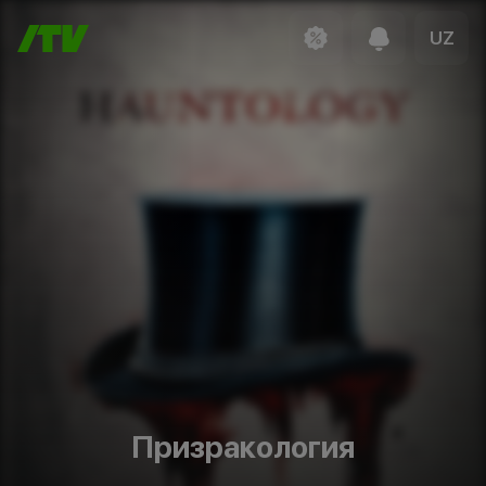
UZ
Призракология