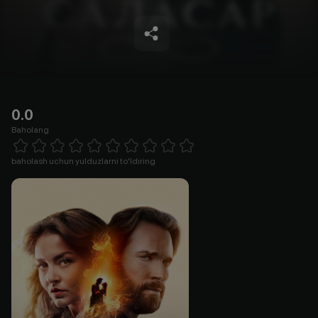
0.0
Baholang
Empty
1 Star
2 Stars
3 Stars
4 Stars
5 Stars
6 Stars
7 Stars
8 Stars
9 Stars
10 Stars
baholash uchun yulduzlarni to'ldiring