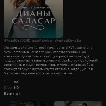
47min
16+
2024
Drama
Melodrama
Fentezi
Meksika
История, действие которой начинается в XVII веке, станет
путешествием в неизвестную и сверхъестественную
вселенную, где любовь станет центром, а ее сила будет
подвергаться испытаниям снова и снова. История, в которой
скептицизм и самая романтичная и мечтательная любовь
столкнутся друг с другом спустя столетия, когда Диана и
Марио неожиданно встретятся в настоящем.
Til
:
rus
Sifati
:
HD
Kadrlar