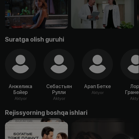
Suratga olish guruhi
Анжелика
Себастьян
Арап Бетке
Лор
Бойер
Рулли
Гране
Aktyor
Aktyor
Aktyor
Akty
Rejissyorning boshqa ishlari