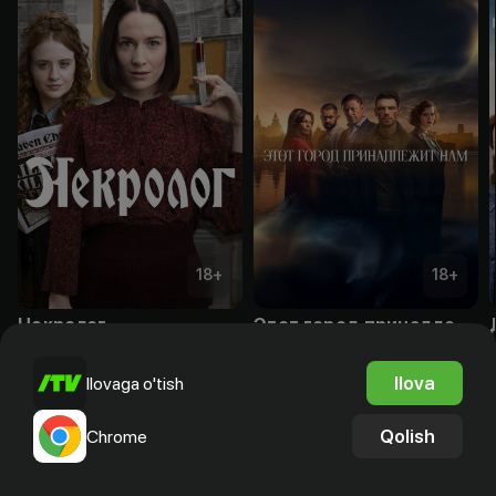
18
+
18
+
Некролог
Этот город принадлежит нам
Obuna
Obuna
Ilova
Ilovaga o'tish
Qolish
Chrome