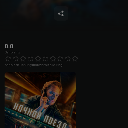
0.0
Baholang
Empty
1 Star
2 Stars
3 Stars
4 Stars
5 Stars
6 Stars
7 Stars
8 Stars
9 Stars
10 Stars
baholash uchun yulduzlarni to'ldiring