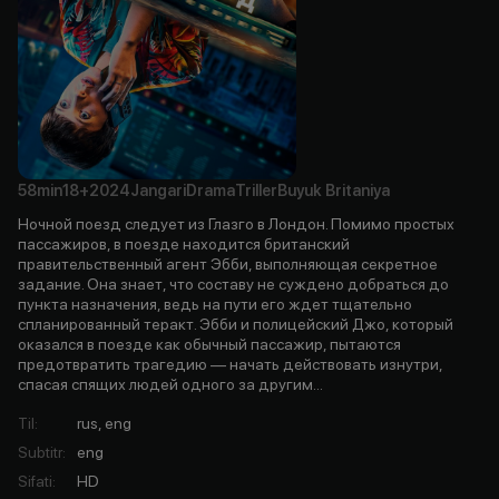
58min
18+
2024
Jangari
Drama
Triller
Buyuk Britaniya
Ночной поезд следует из Глазго в Лондон. Помимо простых
пассажиров, в поезде находится британский
правительственный агент Эбби, выполняющая секретное
задание. Она знает, что составу не суждено добраться до
пункта назначения, ведь на пути его ждет тщательно
спланированный теракт. Эбби и полицейский Джо, который
оказался в поезде как обычный пассажир, пытаются
предотвратить трагедию — начать действовать изнутри,
спасая спящих людей одного за другим...
Til
:
rus, eng
Subtitr
:
eng
Sifati
:
HD