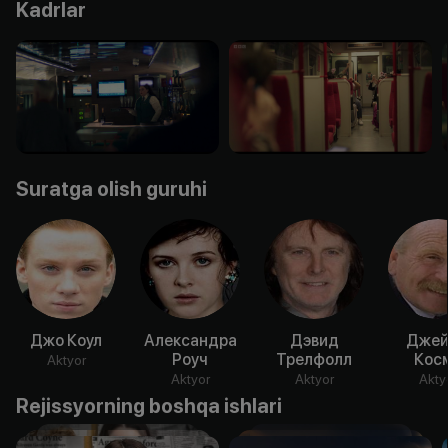
Kadrlar
Suratga olish guruhi
Джо Коул
Александра
Дэвид
Дже
Роуч
Трелфолл
Кос
Aktyor
Aktyor
Aktyor
Akty
Rejissyorning boshqa ishlari