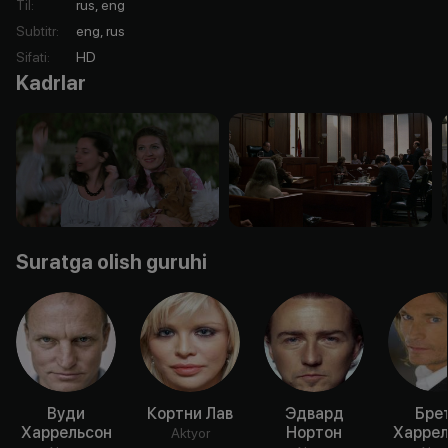
Til
:
rus, eng
Subtitr
:
eng, rus
Sifati
:
HD
Kadrlar
Suratga olish guruhi
Вуди
Кортни Лав
Эдвард
Бре
Харрельсон
Нортон
Харрел
Aktyor