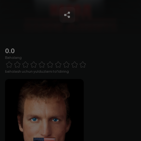
0.0
Baholang
Empty
1 Star
2 Stars
3 Stars
4 Stars
5 Stars
6 Stars
7 Stars
8 Stars
9 Stars
10 Stars
baholash uchun yulduzlarni to'ldiring