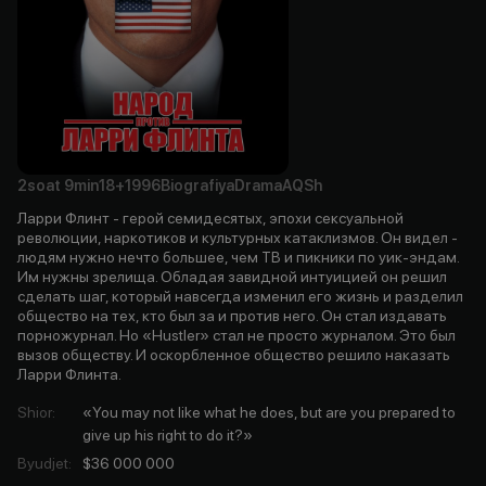
2soat
9min
18+
1996
Biografiya
Drama
AQSh
Ларри Флинт - герой семидесятых, эпохи сексуальной
революции, наркотиков и культурных катаклизмов. Он видел -
людям нужно нечто большее, чем ТВ и пикники по уик-эндам.
Им нужны зрелища. Обладая завидной интуицией он решил
сделать шаг, который навсегда изменил его жизнь и разделил
общество на тех, кто был за и против него. Он стал издавать
порножурнал. Но «Hustler» стал не просто журналом. Это был
вызов обществу. И оскорбленное общество решило наказать
Ларри Флинта.
Shior
:
«You may not like what he does, but are you prepared to
give up his right to do it?»
Byudjet
:
$36 000 000