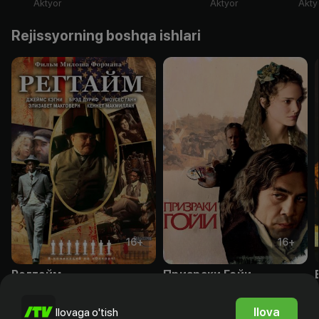
Aktyor
Aktyor
Akty
Rejissyorning boshqa ishlari
16
+
16
+
Регтайм
Призраки Гойи
Obuna
Bepul
Ilova
Ilovaga o'tish