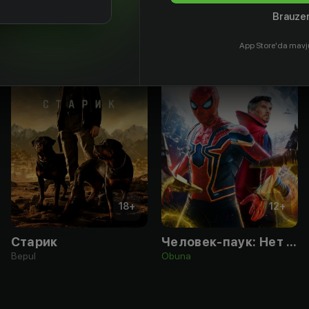
Brauzer
App Store'da mavj
18
+
12
+
Старик
Человек-паук: Нет пути домой
Bepul
Obuna