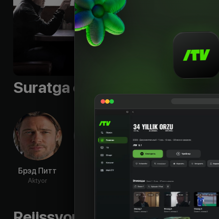
Til
:
rus, eng, uzb
Subtitr
:
eng, est, lav, li
Sifati
:
HD, UHD
Suratga olish guruhi
Брэд Питт
Джордж
Эми Райан
Ос
Клуни
Аб
Aktyor
Aktyor
Aktyor
Ak
Rejissyorning boshqa ishlari