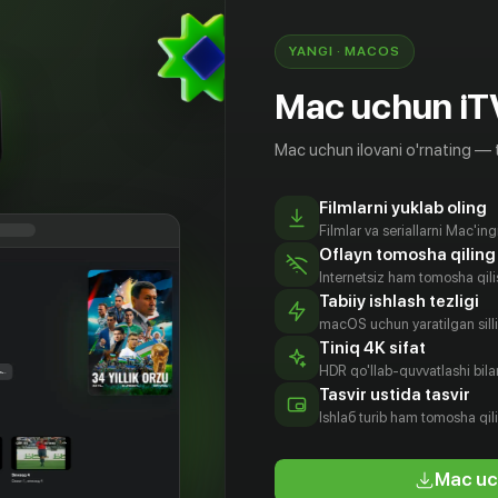
t, rus, ukr
YANGI · MACOS
Mac uchun iT
Mac uchun ilovani o'rnating — 
Filmlarni yuklab oling
Filmlar va seriallarni Mac'in
Oflayn tomosha qiling
Internetsiz ham tomosha qil
Tabiiy ishlash tezligi
macOS uchun yaratilgan silliq
Tiniq 4K sifat
HDR qo'llab-quvvatlashi bilan
тин
Пурна
Ваэль
Златко
Tasvir ustida tasvir
рамс
Джаганнатан
Алройли
Бурич
Ishlаб turib ham tomosha qil
tyor
Aktyor
Aktyor
Aktyor
Mac uc