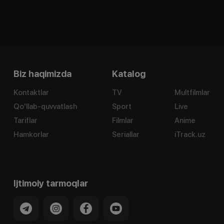
Biz haqimizda
Katalog
Kontaktlar
TV
Multfilmlar
Qo'llab-quvvatlash
Sport
Live
Tariflar
Filmlar
Anime
Hamkorlar
Seriallar
iTrack.uz
Ijtimoiy tarmoqlar