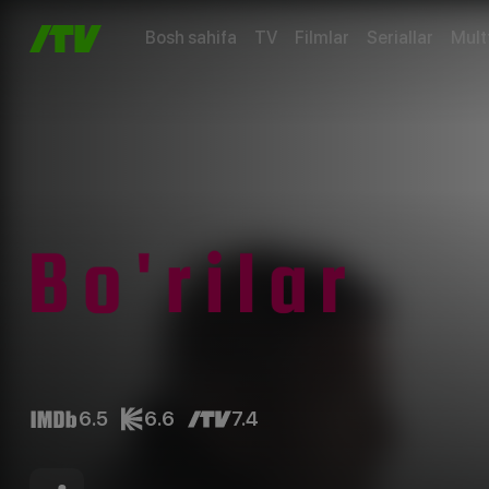
Bosh sahifa
TV
Filmlar
Seriallar
Mult
6.5
6.6
7.4