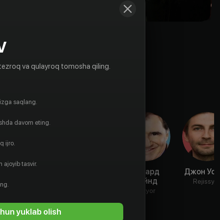
V
tezroq va qulayroq tomosha qiling.
gizga saqlang.
ishda davom eting.
 ijro.
 ajoyib tasvir.
Линда
Ирина
Ричард
Джон Уо
Карола
Дубова
Кайнд
Rejissyo
ing.
Aktyor
Aktyor
Aktyor
hun yuklab olish