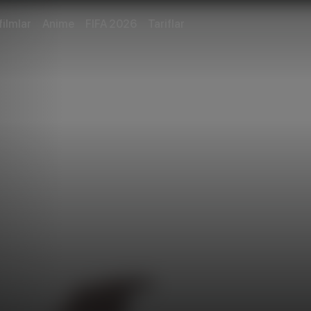
filmlar
Anime
FIFA 2026
Tariflar