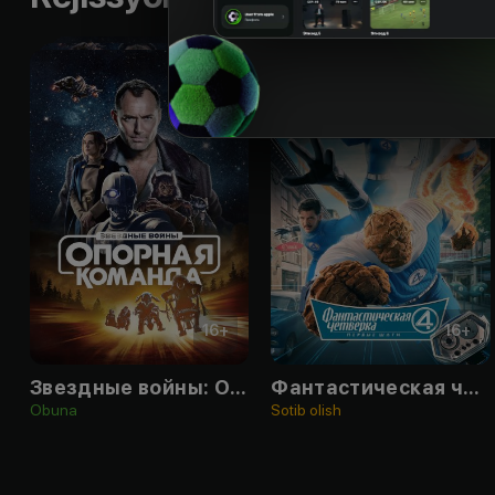
16
+
16
+
Звездные войны: Опорная команда
Фантастическая четвёрка: Первые шаги
Obuna
Sotib olish