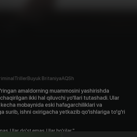
riminal
Triller
Buyuk Britaniya
AQSh
o'ringan amaldorning muammosini yashirishda
aqirilgan ikki hal qiluvchi yo'llari tutashadi. Ular
r kecha mobaynida eski hafagarchiliklari va
 surib, ishni oxirigacha yetkazib qo'ishlariga to'g'ri
mas. Ular do'st emas. Ular bo'rilar."