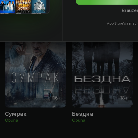
Brauzer
App Store'da mavj
16
+
18
+
Сумрак
Бездна
Obuna
Obuna