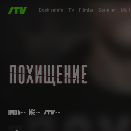
Bosh sahifa
TV
Filmlar
Seriallar
Mult
--
--
--