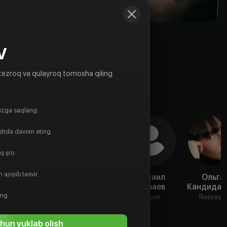
V
tezroq va qulayroq tomosha qiling.
gizga saqlang.
ishda davom eting.
 ijro.
 ajoyib tasvir.
Эра
Глеб
Михаил
Ольга
Зиганшина
Белоголовцев
Шараев
Кандидат
ing.
Aktyor
Aktyor
Aktyor
Rejissyo
hun yuklab olish