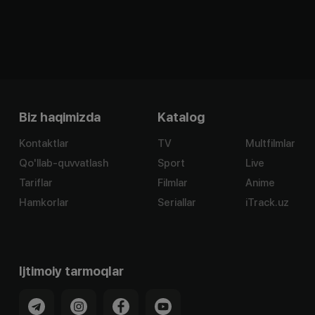
Biz haqimizda
Katalog
Kontaktlar
TV
Multfilmlar
Qo'llab-quvvatlash
Sport
Live
Tariflar
Filmlar
Anime
Hamkorlar
Seriallar
iTrack.uz
Ijtimoiy tarmoqlar