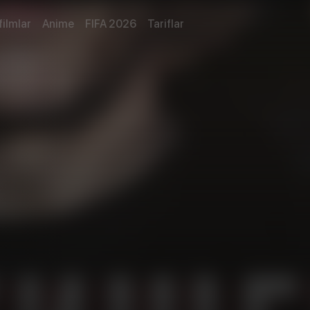
filmlar
Anime
FIFA 2026
Tariflar