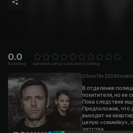
0.0
Empty
1 Star
2 Stars
3 Stars
4 Stars
5 Stars
6 Stars
7 Stars
8 Stars
9 Stars
10 Stars
Baholang
baholash uchun yulduzlarni to'ldiring
23min
18+
2024
Detekti
В отделение полици
похитителя, но ее 
Пока следствие ищ
Предположив, что 
выходит на кварти
целую «семейку», с
детства.