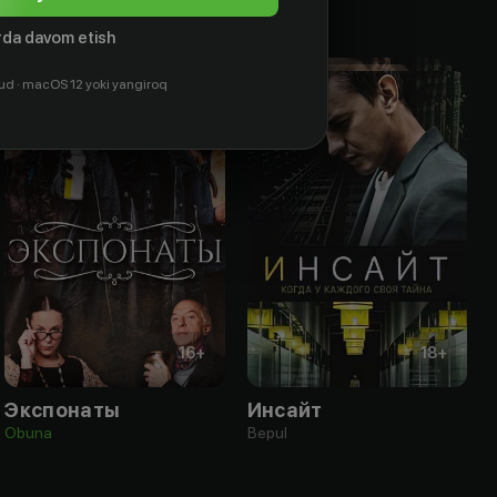
da davom etish
ud · macOS 12 yoki yangiroq
16
+
18
+
Экспонаты
Инсайт
Obuna
Bepul