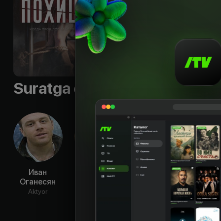
Til
:
rus
Sifati
:
HD
Suratga olish guruhi
Иван
Александра
Владимир
Ма
Оганесян
Ребенок
Крылов
Домо
Aktyor
Aktyor
Aktyor
Ak