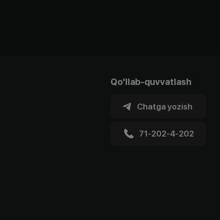
Qo'llab-quvvatlash
Chatga yozish
71-202-4-202