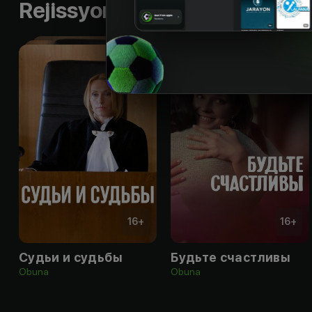
Rejissyorning boshqa ishlari
16
+
16
+
Судьи и судьбы
Будьте счастливы
Obuna
Obuna