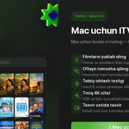
YANGI · MACOS
Mac uchun iT
Mac uchun ilovani o'rnating — 
Filmlarni yuklab oling
Filmlar va seriallarni Mac'in
Oflayn tomosha qiling
Internetsiz ham tomosha qil
Tabiiy ishlash tezligi
macOS uchun yaratilgan silliq
Tiniq 4K sifat
HDR qo'llab-quvvatlashi bilan
рина
Виталий
Вероника
Дмитрий
Tasvir ustida tasvir
жирова
Коваленко
Жукова
Позднов
Ishlаб turib ham tomosha qil
tyor
Aktyor
Aktyor
Aktyor
Mac uc