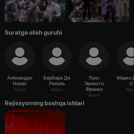
Suratga olish guruhi
Алехандро
Барбара Де
Луис
Марко 
Нонес
Рехиль
Эрнесто
О
Франко
Aktyor
Aktyor
Akty
Aktyor
Rejissyorning boshqa ishlari