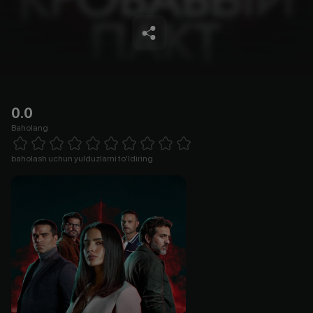
0.0
Baholang
Empty
1 Star
2 Stars
3 Stars
4 Stars
5 Stars
6 Stars
7 Stars
8 Stars
9 Stars
10 Stars
baholash uchun yulduzlarni to'ldiring