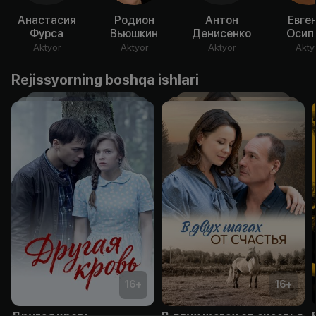
Анастасия
Родион
Антон
Евге
Фурса
Вьюшкин
Денисенко
Осип
Aktyor
Aktyor
Aktyor
Akty
Rejissyorning boshqa ishlari
16
+
16
+