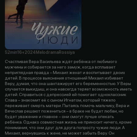
52min
16+
2024
Melodrama
Rossiya
Счастливая Вера Васильева ждёт ребёнка от любимого
мужчины и собирается за него замуж, когда всплывает
неприглядная правда – Михаил женат и воспитывает двоих
детей. В процессе выяснения отношений Михаил избивает
Веру, думая, что она шантажирует его беременностью. У Веры
случается выкидыш, и она навсегда теряет возможность иметь
детей. Справиться с депрессией ей помогает одноклассник
Слава – знакомит её с сыном Игнатом, который тяжело
переживает смерть матери. Пытаясь помочь мальчику, Вера и
Вячеслав решают пожениться – в браке не будет любви, но
будет уважение и главное – они смогут лучше опекать
ребёнка. Однако совместная жизнь не приносит ничего, кроме
понимания, что они друг для друга попросту чужие люди. А
Михаил, вернувшись к жене, не может забыть Веру. Он