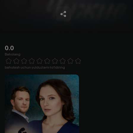
0.0
Baholang
Empty
1 Star
2 Stars
3 Stars
4 Stars
5 Stars
6 Stars
7 Stars
8 Stars
9 Stars
10 Stars
baholash uchun yulduzlarni to'ldiring