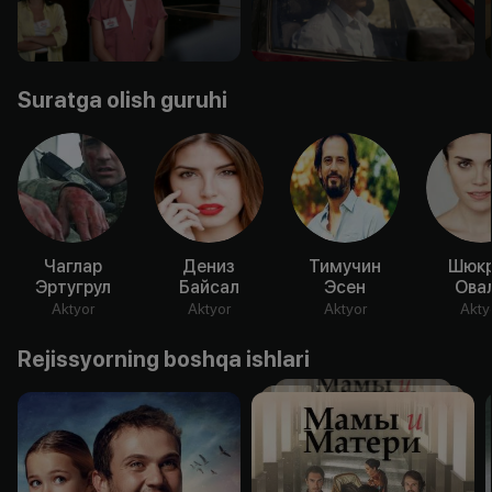
Suratga olish guruhi
Чаглар
Дениз
Тимучин
Шюк
Эртугрул
Байсал
Эсен
Ова
Aktyor
Aktyor
Aktyor
Akty
Rejissyorning boshqa ishlari