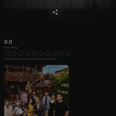
0.0
Baholang
Empty
1 Star
2 Stars
3 Stars
4 Stars
5 Stars
6 Stars
7 Stars
8 Stars
9 Stars
10 Stars
baholash uchun yulduzlarni to'ldiring