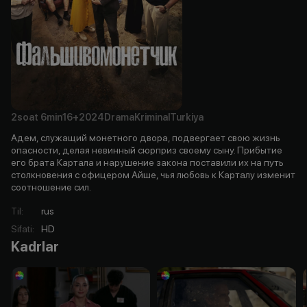
2soat
6min
16+
2024
Drama
Kriminal
Turkiya
Адем, служащий монетного двора, подвергает свою жизнь
опасности, делая невинный сюрприз своему сыну. Прибытие
его брата Картала и нарушение закона поставили их на путь
столкновения с офицером Айше, чья любовь к Карталу изменит
соотношение сил.
Til
:
rus
Sifati
:
HD
Kadrlar