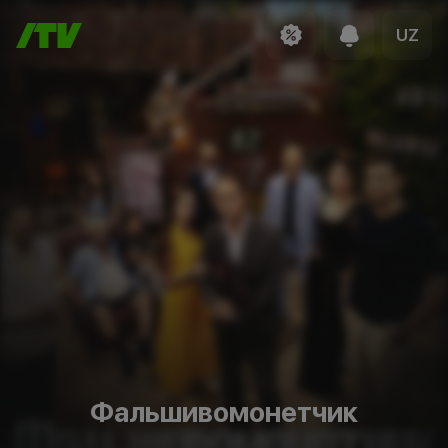
UZ
Фальшивомонетчик