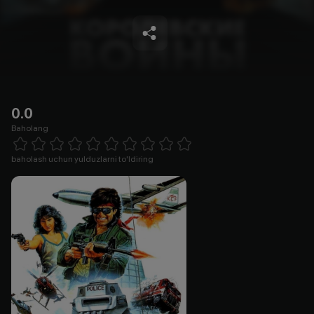
0.0
Baholang
Empty
1 Star
2 Stars
3 Stars
4 Stars
5 Stars
6 Stars
7 Stars
8 Stars
9 Stars
10 Stars
baholash uchun yulduzlarni to'ldiring