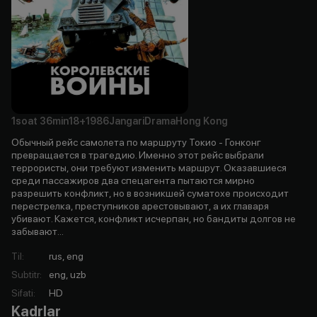
1soat
36min
18+
1986
Jangari
Drama
Hong Kong
Обычный рейс самолета по маршруту Токио - Гонконг
превращается в трагедию. Именно этот рейс выбрали
террористы, они требуют изменить маршрут. Оказавшиеся
среди пассажиров два спецагента пытаются мирно
разрешить конфликт, но в возникшей суматохе происходит
перестрелка, преступников арестовывают, а их главаря
убивают. Кажется, конфликт исчерпан, но бандиты долгов не
забывают...
Til
:
rus, eng
Subtitr
:
eng, uzb
Sifati
:
HD
Kadrlar