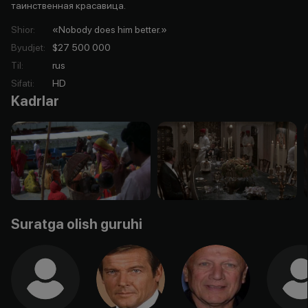
таинственная красавица.
Shior
:
«Nobody does him better.»
Byudjet
:
$27 500 000
Til
:
rus
Sifati
:
HD
Kadrlar
Suratga olish guruhi