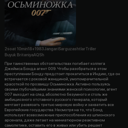
2soat
10min
18+
1983
Jangari
Sarguzashtlar
Triller
Buyuk Britaniya
AQSh
При таинственных обстоятельствах погибает коллега
Джеймса Бонда агент 009. Чтобы разобраться в этом
преступлении Бонду предстоит прокатиться в Индию, где он
встречается с роковой женщиной, умопомрачительной
красоткой по прозвищу Осьминожка. Активно пользуясь
своими глубочайшими знаниями женской психологии, агент
007 выходит на след абсолютно безумного и столь же
амбициозного отставного русского генерала, который
мечтает развязать третью мировую войну и захватить все
Европейские государства. Несмотря на то, что Бонд
использует всевозможные приспособления из шпионского
арсенала, даже летает на миниатюрном реактивном
самолетике, оставить его в живых или убить решает