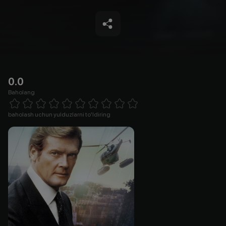
0.0
Baholang
Empty
1 Star
2 Stars
3 Stars
4 Stars
5 Stars
6 Stars
7 Stars
8 Stars
9 Stars
10 Stars
baholash uchun yulduzlarni to'ldiring