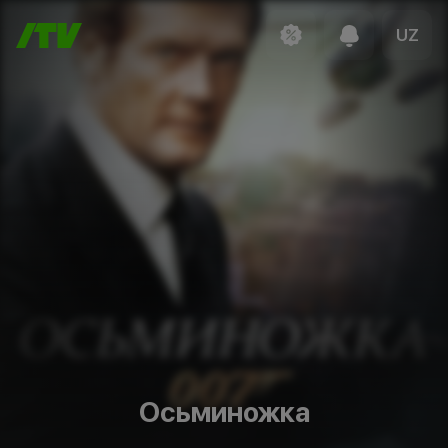
UZ
Осьминожка