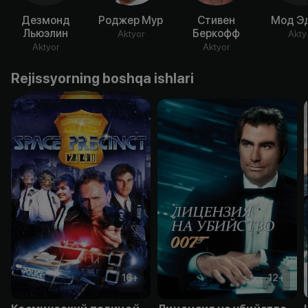
Дезмонд
Роджер Мур
Стивен
Мод Э
Льюэлин
Беркофф
Aktyor
Akty
Aktyor
Aktyor
Rejissyorning boshqa ishlari
16
+
12
+