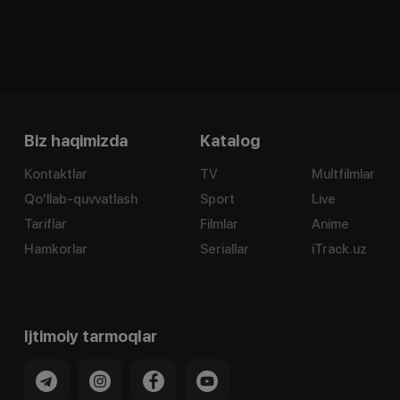
Biz haqimizda
Katalog
Kontaktlar
TV
Multfilmlar
Qo'llab-quvvatlash
Sport
Live
Tariflar
Filmlar
Anime
Hamkorlar
Seriallar
iTrack.uz
Ijtimoiy tarmoqlar