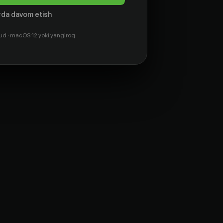
da davom etish
ud · macOS 12 yoki yangiroq