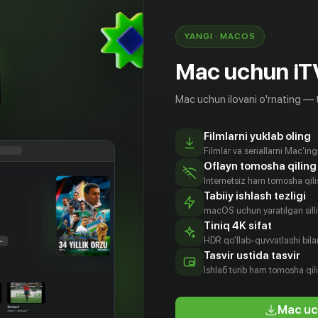
ь. Двадцать три человека, находившиеся в то
е, утверждают, что видели, как Наполитано
YANGI · MACOS
нтом Манхэттена.
Mac uchun iT
 eng
Mac uchun ilovani o'rnating — 
Filmlarni yuklab oling
Filmlar va seriallarni Mac'in
Oflayn tomosha qiling
Internetsiz ham tomosha qil
Tabiiy ishlash tezligi
macOS uchun yaratilgan silliq
Tiniq 4K sifat
HDR qo'llab-quvvatlashi bilan
онни
Стив
Розмари
Джон
Tasvir ustida tasvir
литано
Наполитано
Aktyor
Aktyor
Ishlаб turib ham tomosha qil
tyor
Aktyor
Mac uc