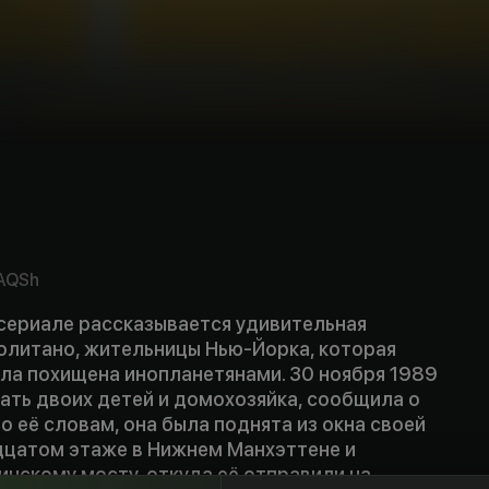
AQSh
сериале рассказывается удивительная
олитано, жительницы Нью-Йорка, которая
ыла похищена инопланетянами. 30 ноября 1989
ать двоих детей и домохозяйка, сообщила о
о её словам, она была поднята из окна своей
дцатом этаже в Нижнем Манхэттене и
инскому мосту, откуда её отправили на