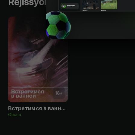
Rejissyorning boshqa ishlari
18
+
Встретимся в ванной
Obuna