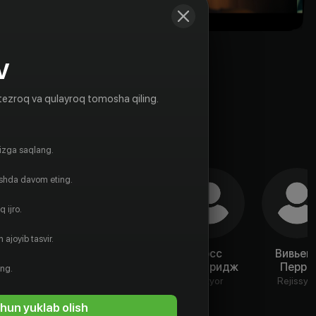
V
tezroq va qulayroq tomosha qiling.
gizga saqlang.
ishda davom eting.
 ijro.
 ajoyib tasvir.
Сара Лахлан
Тим Ахерн
Росс
Вивьен
Сэмбридж
Перри
Aktyor
Aktyor
ing.
Aktyor
Rejissyo
hun yuklab olish