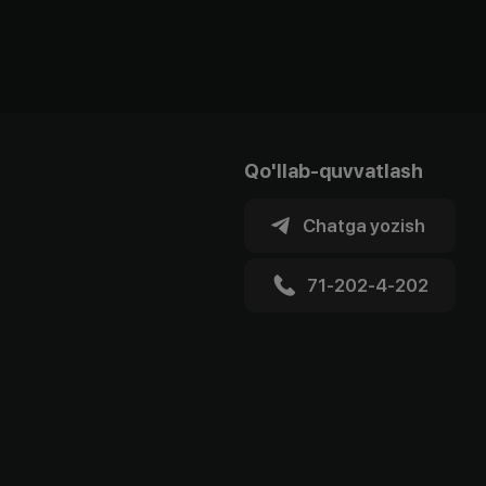
Qo'llab-quvvatlash
Chatga yozish
71-202-4-202