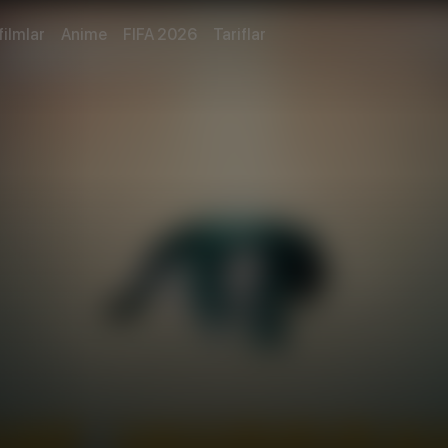
filmlar
Anime
FIFA 2026
Tariflar