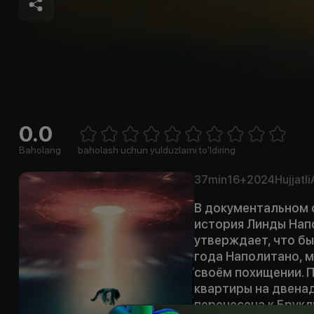
0.0
Empty
1 Star
2 Stars
3 Stars
4 Stars
5 Stars
6 Stars
7 Stars
8 Stars
9 Stars
10 Stars
Baholang
baholash uchun yulduzlarni to'ldiring
37min
16+
2024
Hujjatli
В документальном 
история Линды Нап
утверждает, что б
года Наполитано, м
своём похищении. П
квартиры на двена
перенесена к Брукл