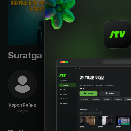
космический корабл
время в этом район
парила над горизо
Til
:
rus, eng
Subtitr
:
rus, eng, eng,
Sifati
:
HD
Suratga olish guruhi
Кэрол Рейни
Линда
Питер
Дж
Наполитано
Роббинс
Напо
Aktyor
Aktyor
Aktyor
Ak