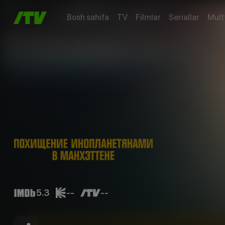
Bosh sahifa
TV
Filmlar
Seriallar
Mult
5.3
--
--