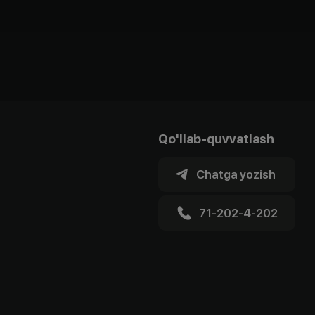
Qo'llab-quvvatlash
Chatga yozish
71-202-4-202