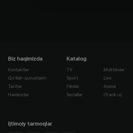
Biz haqimizda
Katalog
Kontaktlar
TV
Multfilmlar
Qo'llab-quvvatlash
Sport
Live
Tariflar
Filmlar
Anime
Hamkorlar
Seriallar
iTrack.uz
Ijtimoiy tarmoqlar