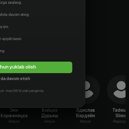
gizga saqlang.
ishda davom eting.
 ijro.
 ajoyib tasvir.
ing.
hun yuklab olish
da davom etish
ud · macOS 12 yoki yangiroq
Энн
Войцех
Здислав
Tadeus
Корженецка
Дурьяш
Вардейн
Sliwa
Aktyor
Aktyor
Aktyor
Rejissyo