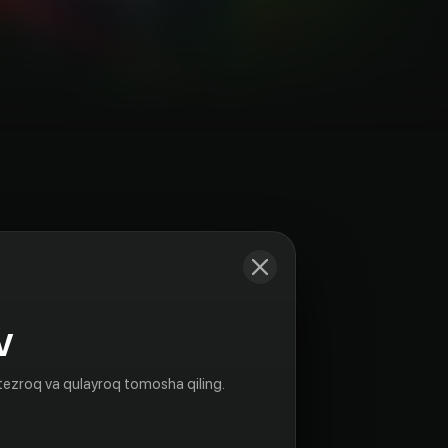
Kadrlar
V
tezroq va qulayroq tomosha qiling.