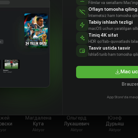
ни сериала «Банда в зелёных перчатках» могут
Filmlar va seriallarni Mac'in
Oflayn tomosha qiling
, то они принимают решение рассеять жар,
Internetsiz ham tomosha qil
 престарелых. Это идеальное место, где
Tabiiy ishlash tezligi
. Да и кто там будет их искать?
macOS uchun yaratilgan silliq
Tiniq 4K sifat
HDR qo'llab-quvvatlashi bilan
Tasvir ustida tasvir
Ishlаб turib ham tomosha qil
Mac uc
Brauzer
App Store'da mavj
джей
Магдалена
Ольгерд
Юзеф
овски
Кута
Лукашевич
Дурьяш
tyor
Aktyor
Aktyor
Aktyor