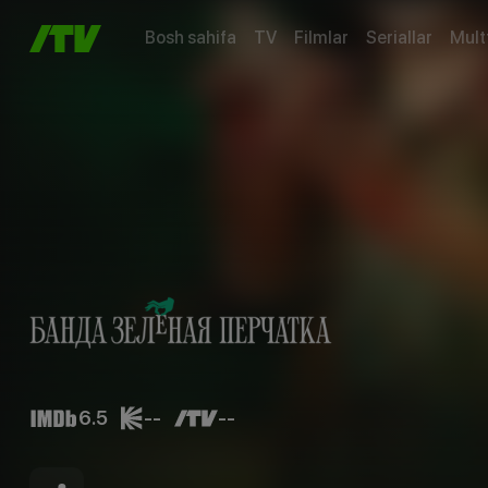
Bosh sahifa
TV
Filmlar
Seriallar
Mult
6.5
--
--