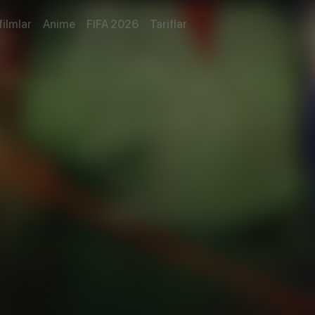
filmlar
Anime
FIFA 2026
Tariflar