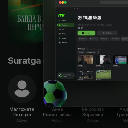
понятно, что герои
угодить за решётку
спрятавшись в доме
можно залечь на дно
Til
:
rus, pol
Subtitr
:
eng, pol, rus
Sifati
:
HD
Suratga olish guruhi
Малгожата
Анна
Мирослав
Ан
Потоцка
Романтовска
Зброевич
Граб
Aktyor
Aktyor
Aktyor
Ak