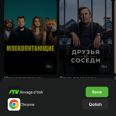
18
+
18
+
Млекопитающие
Друзья и соседи
Obuna
Obuna
Ilova
Ilovaga o'tish
Qolish
Chrome