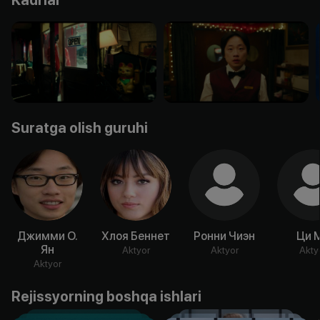
Suratga olish guruhi
Джимми О.
Хлоя Беннет
Ронни Чиэн
Ци 
Ян
Aktyor
Aktyor
Akty
Aktyor
Rejissyorning boshqa ishlari