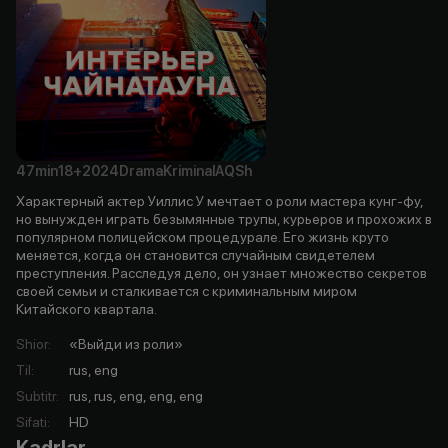
47min
18+
2024
Drama
Kriminal
AQSh
Характерный актер Уиллис У мечтает о роли мастера кунг-фу,
но вынужден играть безымянные трупы, курьеров и прохожих в
популярном полицейском процедурале. Его жизнь круто
меняется, когда он становится случайным свидетелем
преступления. Расследуя дело, он узнает множество секретов
своей семьи и сталкивается с криминальным миром
Китайского квартала.
Shior
:
«Выйди из роли»
Til
:
rus, eng
Subtitr
:
rus, rus, eng, eng, eng
Sifati
:
HD
Kadrlar