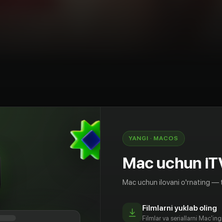
rama
Shvetsiya
YANGI · MACOS
видует своей старшей сестре. В отличие от нее,
лярна: она самая классная девочка в школе,
Mac uchun iT
имания, звезда любой вечеринки и встречается
ем. Агнес мечтает иметь все то же самое и
Mac uchun ilovani o'rnating — 
стру. Однако когда происходит страшное, и их
агедия, весь мир Агнес переворачивается с
Filmlarni yuklab oling
авляясь с потрясением, девушка «изобретает»
Filmlar va seriallarni Mac'in