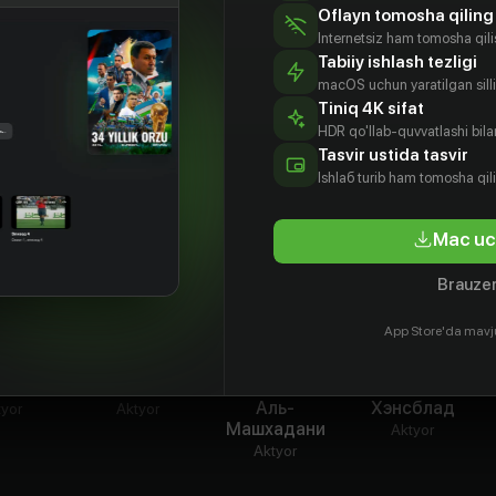
ре оказывается на пороге достижения всех
Oflayn tomosha qiling
 какую цену ей приходится за это заплатить?
Internetsiz ham tomosha qil
Tabiiy ishlash tezligi
macOS uchun yaratilgan silliq
Tiniq 4K sifat
HDR qo'llab-quvvatlashi bilan
Tasvir ustida tasvir
Ishlаб turib ham tomosha qil
Mac uc
Brauzer
App Store'da mavj
нгволь
Альва Братт
Мустафа
Никки
Аль-
Хэнсблад
tyor
Aktyor
Машхадани
Aktyor
Aktyor