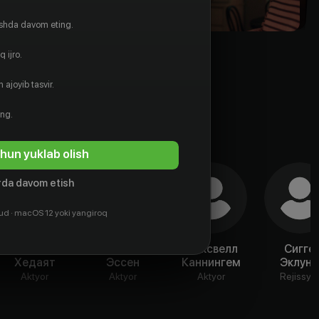
ishda davom eting.
 ijro.
 ajoyib tasvir.
ing.
hun yuklab olish
da davom etish
ud · macOS 12 yoki yangiroq
Эмиль
Оливия
Максвелл
Сигге
Хедаят
Эссен
Каннингем
Эклун
Aktyor
Aktyor
Aktyor
Rejissyo