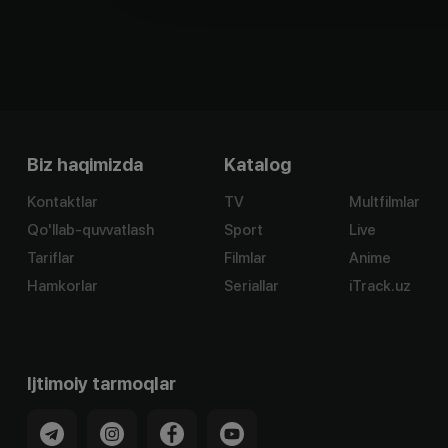
Biz haqimizda
Katalog
Kontaktlar
TV
Multfilmlar
Qo'llab-quvvatlash
Sport
Live
Tariflar
Filmlar
Anime
Hamkorlar
Seriallar
iTrack.uz
Ijtimoiy tarmoqlar