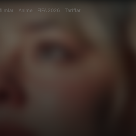
filmlar
Anime
FIFA 2026
Tariflar