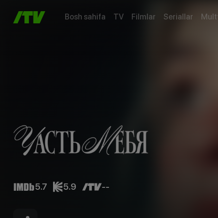
Bosh sahifa
TV
Filmlar
Seriallar
Mult
5.7
5.9
--