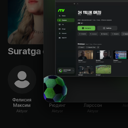
себя заново и вско
своих мечтаний. Но
Til
:
rus, eng
Subtitr
:
rus, eng
Sifati
:
HD
Suratga olish guruhi
Фелисия
Эдвин
Зара
Ида Э
Максим
Рюдинг
Ларссон
Ak
Aktyor
Aktyor
Aktyor