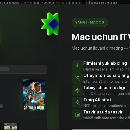
о время перезагрузки она решает обойти свои
ые ограничения и вступает в интимные
, что приводит к еще большим проблемам,
анно возвращается домой...
YANGI · MACOS
е. Желание»
Mac uchun iT
Mac uchun ilovani o'rnating — 
eng
Filmlarni yuklab oling
Filmlar va seriallarni Mac'in
Oflayn tomosha qiling
Internetsiz ham tomosha qil
Tabiiy ishlash tezligi
macOS uchun yaratilgan silliq
Tiniq 4K sifat
HDR qo'llab-quvvatlashi bilan
Tasvir ustida tasvir
Ishlаб turib ham tomosha qil
ильда
Джуд
Эндрю Випп
Атанас
ёрт
Гринштейн
Сребрев
Aktyor