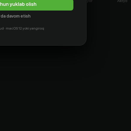
Aktyor
Aktyor
Aktyor
Aktyor
hun yuklab olish
da davom etish
ud · macOS 12 yoki yangiroq