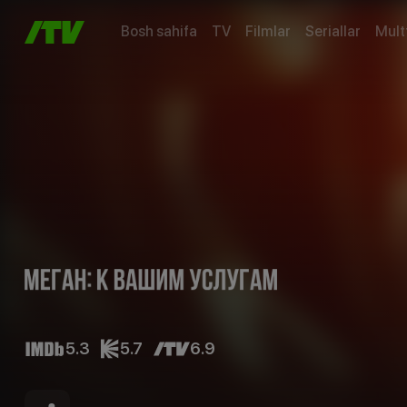
Bosh sahifa
TV
Filmlar
Seriallar
Mult
5.3
5.7
6.9