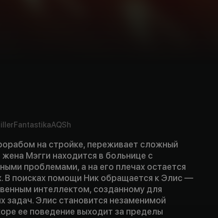
iller
Fantastika
AQSh
рорабом на стройке, переживает сложный
о жена Мэгги находится в больнице с
ными проблемами, а на его плечах остается
х. В поисках помощи Ник обращается к Элис —
твенным интеллектом, созданному для
х задач. Элис становится незаменимой
коре ее поведение выходит за пределы