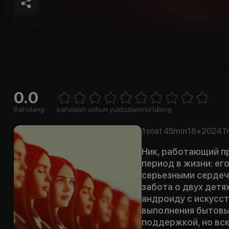
0.0
Empty
1 Star
2 Stars
3 Stars
4 Stars
5 Stars
6 Stars
7 Stars
8 Stars
9 Stars
10 Stars
Baholang
baholash uchun yulduzlarni to'ldiring
1soat
45min
18+
2024
Tr
Ник, работающий п
период в жизни: ег
серьезными сердеч
забота о двух детя
андроиду с искусс
выполнения бытовы
поддержкой, но вс