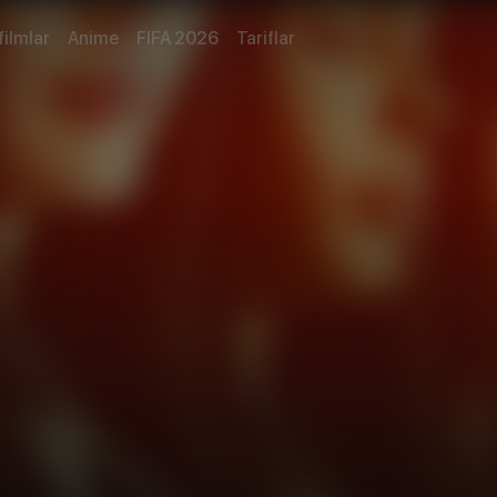
filmlar
Anime
FIFA 2026
Tariflar