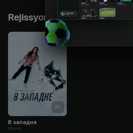
Aktyor
Aktyor
Ak
Rejissyorning boshqa ishlari
18
+
В западне
Obuna