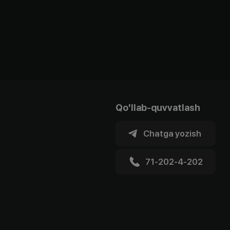
Qo'llab-quvvatlash
Chatga yozish
71-202-4-202