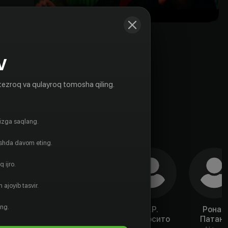
V
tezroq va qulayroq tomosha qiling.
gizga saqlang.
ishda davom eting.
 ijro.
 ajoyib tasvir.
ing.
Манал Эль-
Энтони
Х.Р.
Ронак
Фейтури
Давыдов
Эспосито
Патан