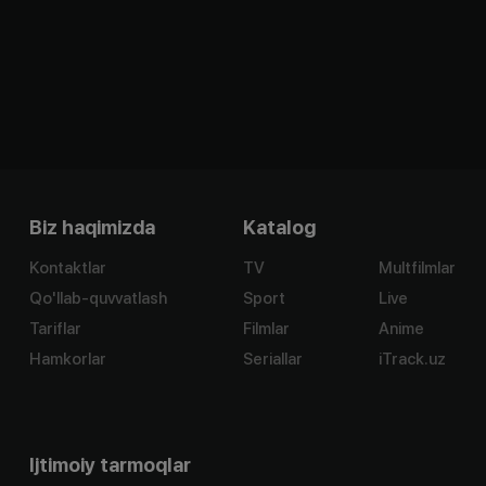
Biz haqimizda
Katalog
Kontaktlar
TV
Multfilmlar
Qo'llab-quvvatlash
Sport
Live
Tariflar
Filmlar
Anime
Hamkorlar
Seriallar
iTrack.uz
Ijtimoiy tarmoqlar