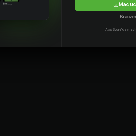
tyor
Aktyor
Aktyor
Mac uc
Brauzer
App Store'da mavj