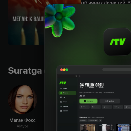
обычных функций. В
запрограммированн
отношения с Ником
когда Мэгги неожид
Shior
:
«Любое. Ваш
Til
:
rus, eng
Subtitr
:
rus, rus, eng, 
Sifati
:
HD
Suratga olish guruhi
Меган Фокс
Микеле
Мадлен
Мат
Морроне
Зима
Ф
Aktyor