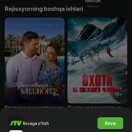
Уилсон
Aktyor
Rejissyorning boshqa ishlari
18
+
16
+
Красавица и миллионер
Охота на снежного человека
Obuna
Bepul
Ilova
Ilovaga o'tish