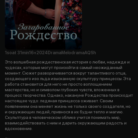
1soat
31min
16+
2024
Drama
Melodrama
AQSh
Это волшебная рождественская история о любви, надежде и
чудесах, которые могут произойти в самый неожиданный
момент. Сюжет разворачивается вокруг талантливого отца,
создающего изо льда изысканную скульптуру принцессы. Эта
работа становится для него не просто воплощением
мастерства, но и символом глубоких чувств, вложенных в
процесс творчества. Однако, накануне Рождества происходит
настоящее чудо: ледяная принцесса оживает. Своим
появлением она меняет жизнь не только своего создателя, но
и окружающих людей, привнося в их будни тепло и магию.
Скульптура в человеческом облике учится понимать мир,
взаимодействовать с ним и дарить окружающим радость и
вдохновение.