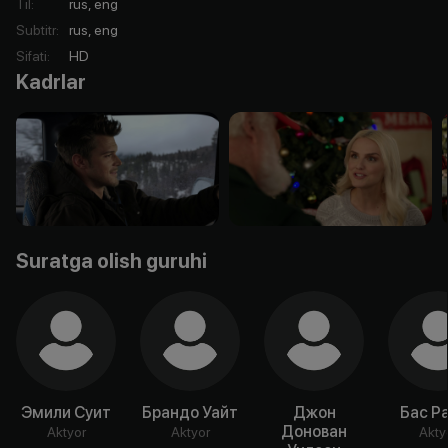
Til
:
rus, eng
Subtitr
:
rus, eng
Sifati
:
HD
Kadrlar
Suratga olish guruhi
Эмили Суит
Брандо Уайт
Джон
Бас Р
Донован
Aktyor
Aktyor
Akty