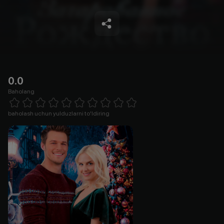
0.0
Baholang
Empty
1 Star
2 Stars
3 Stars
4 Stars
5 Stars
6 Stars
7 Stars
8 Stars
9 Stars
10 Stars
baholash uchun yulduzlarni to'ldiring