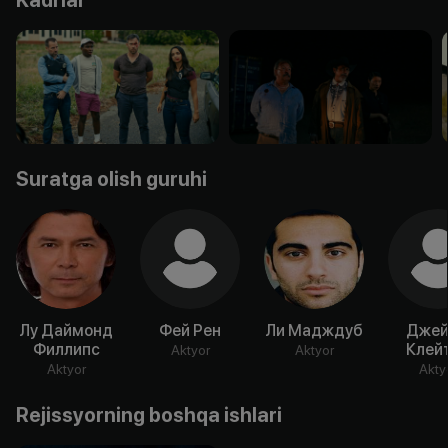
Suratga olish guruhi
Лу Даймонд
Фей Рен
Ли Мадждуб
Дже
Филлипс
Клей
Aktyor
Aktyor
Aktyor
Akty
Rejissyorning boshqa ishlari