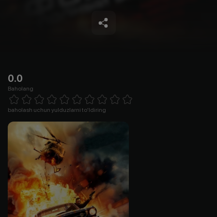
0.0
Baholang
Empty
1 Star
2 Stars
3 Stars
4 Stars
5 Stars
6 Stars
7 Stars
8 Stars
9 Stars
10 Stars
baholash uchun yulduzlarni to'ldiring