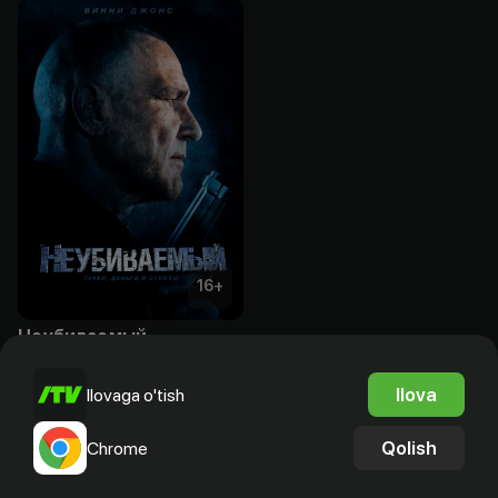
16
+
Неубиваемый
Obuna
Ilova
Ilovaga o'tish
Qolish
Chrome