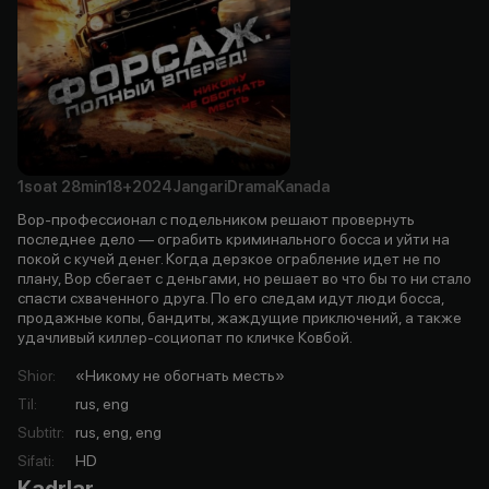
1soat
28min
18+
2024
Jangari
Drama
Kanada
Вор-профессионал с подельником решают провернуть
последнее дело — ограбить криминального босса и уйти на
покой с кучей денег. Когда дерзкое ограбление идет не по
плану, Вор сбегает с деньгами, но решает во что бы то ни стало
спасти схваченного друга. По его следам идут люди босса,
продажные копы, бандиты, жаждущие приключений, а также
удачливый киллер-социопат по кличке Ковбой.
Shior
:
«Никому не обогнать месть»
Til
:
rus, eng
Subtitr
:
rus, eng, eng
Sifati
:
HD
Kadrlar