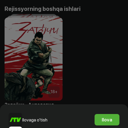
Rejissyorning boshqa ishlari
18
+
Затойчи - Антология
Obuna
Ilova
Ilovaga o'tish