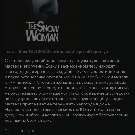
1soat
19min
18+
1968
Melodrama
Qo'rqinchli
Yaponiya
Специализирующийся на храмовых скульптурах пожилой
мастер и его ученик Ёсаку в заснеженном лесу находят
подходящее дерево для создания скульптуры богини Каннон,
а после останавливаются в хижине на ночлег. В ночной метели
к ним приходит Снежная женщина и насмерть замораживает
старика, но решает пощадить парня, взяв с него клятву никому
не рассказывать о случившемся. Некоторое время спустя Ёсаку
видит укрывающуюся от дождя красивую женщину, а вдова
мастера приглашает её переждать непогоду в доме.
Незнакомка представляется сиротой Юки и, показав себя
девушкой доброй и воспитанной, заслуживает благословение
хозяйки на брак с Ёсаку.
Til
:
rus, jap