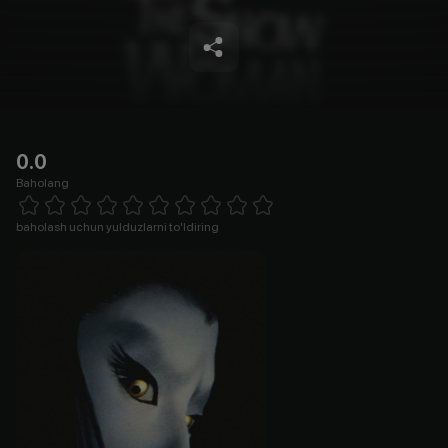
0.0
Baholang
Empty
1 Star
2 Stars
3 Stars
4 Stars
5 Stars
6 Stars
7 Stars
8 Stars
9 Stars
10 Stars
baholash uchun yulduzlarni to'ldiring