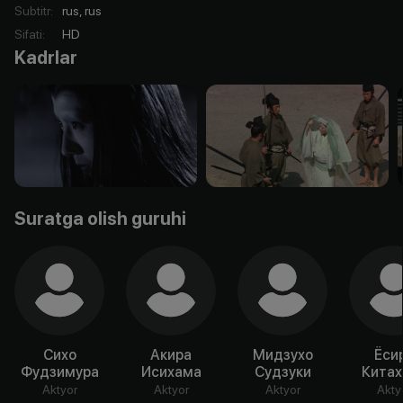
Subtitr
:
rus, rus
Sifati
:
HD
Kadrlar
Suratga olish guruhi
Сихо
Акира
Мидзухо
Ёси
Фудзимура
Исихама
Судзуки
Китах
Aktyor
Aktyor
Aktyor
Akty