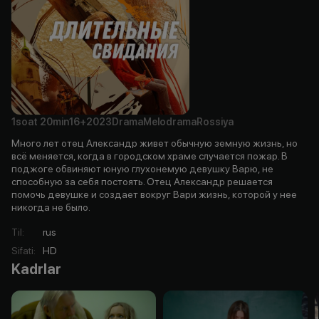
1soat
20min
16+
2023
Drama
Melodrama
Rossiya
Много лет отец Александр живет обычную земную жизнь, но
всё меняется, когда в городском храме случается пожар. В
поджоге обвиняют юную глухонемую девушку Варю, не
способную за себя постоять. Отец Александр решается
помочь девушке и создает вокруг Вари жизнь, которой у нее
никогда не было.
Til
:
rus
Sifati
:
HD
Kadrlar