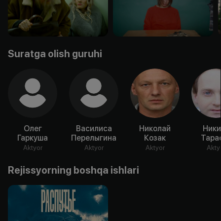
Suratga olish guruhi
Олег
Василиса
Николай
Ники
Гаркуша
Перелыгина
Козак
Тара
Aktyor
Aktyor
Aktyor
Akty
Rejissyorning boshqa ishlari