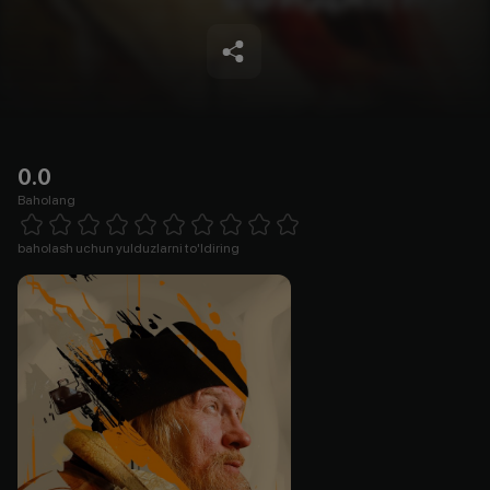
0.0
Baholang
Empty
1 Star
2 Stars
3 Stars
4 Stars
5 Stars
6 Stars
7 Stars
8 Stars
9 Stars
10 Stars
baholash uchun yulduzlarni to'ldiring