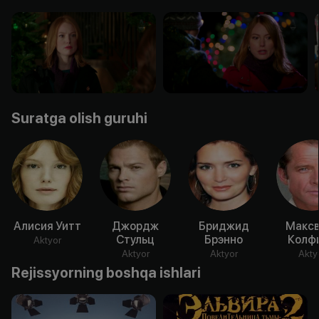
Suratga olish guruhi
Алисия Уитт
Джордж
Бриджид
Максв
Стульц
Брэнно
Колф
Aktyor
Aktyor
Aktyor
Akty
Rejissyorning boshqa ishlari