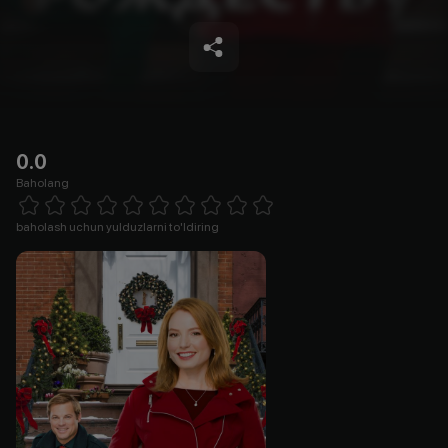
0.0
Baholang
Empty
1 Star
2 Stars
3 Stars
4 Stars
5 Stars
6 Stars
7 Stars
8 Stars
9 Stars
10 Stars
baholash uchun yulduzlarni to'ldiring