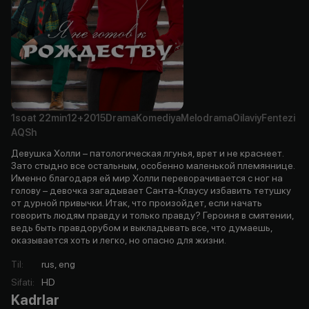
1soat
22min
12+
2015
Drama
Komediya
Melodrama
Oilaviy
Fentezi
AQSh
Девушка Холли – патологическая лгунья, врет и не краснеет.
Зато стыдно все остальным, особенно маленькой племяннице.
Именно благодаря ей мир Холли переворачивается с ног на
голову – девочка загадывает Санта-Клаусу избавить тетушку
от дурной привычки. Итак, что произойдет, если начать
говорить людям правду и только правду? Героиня в смятении,
ведь быть правдорубом и выкладывать все, что думаешь,
оказывается хоть и легко, но опасно для жизни.
Til
:
rus, eng
Sifati
:
HD
Kadrlar