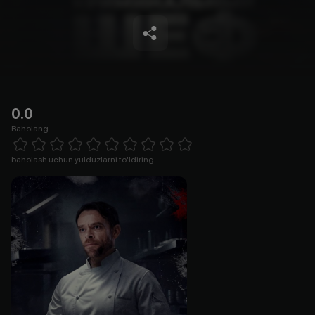
0.0
Baholang
Empty
1 Star
2 Stars
3 Stars
4 Stars
5 Stars
6 Stars
7 Stars
8 Stars
9 Stars
10 Stars
baholash uchun yulduzlarni to'ldiring