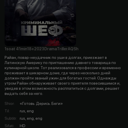
1soat
41min
18+
2023
Drama
Triller
AQSh
Райан, повар-неудачник по уши в долгах, приезжает в
Латинскую Америку по приглашению давнего товарища по
кулинарной школе. Тот реализовался в профессии и временно
проживает в шикарном доме, где через несколько дней
должен пройти званый ужин для богатых гостей. Однажды
утром Райан обнаруживает своего приятеля повесившимся и,
увидев в этом возможность расплатиться с долгами, решает
выдать себя за него.
Shior
:
«Готовь. Дерись. Беги»
Til
:
rus, eng
Subtitr
:
rus, eng, eng
Sifati
:
HD