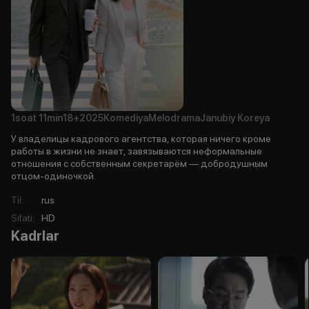
1soat
11min
18+
2025
Komediya
Melodrama
Janubiy Koreya
У владелицы кадрового агентства, которая ничего кроме
работы в жизни не знает, завязываются неформальные
отношения с собственным секретарём — добродушным
отцом-одиночкой.
Til
:
rus
Sifati
:
HD
Kadrlar