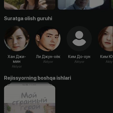
Suratga olish guruhi
Хан Джи-
Ли Джун-хёк
Ким До-хун
Ким Ю
мин
Aktyor
Aktyor
Akty
Aktyor
Rejissyorning boshqa ishlari