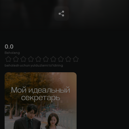
0.0
Baholang
Empty
1 Star
2 Stars
3 Stars
4 Stars
5 Stars
6 Stars
7 Stars
8 Stars
9 Stars
10 Stars
baholash uchun yulduzlarni to'ldiring