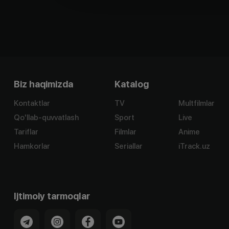
Biz haqimizda
Katalog
Kontaktlar
TV
Multfilmlar
Qo'llab-quvvatlash
Sport
Live
Tariflar
Filmlar
Anime
Hamkorlar
Seriallar
iTrack.uz
Ijtimoiy tarmoqlar