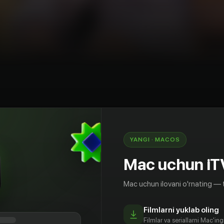
AQSh
YANGI · MACOS
Винни Джонс занимается разработкой
зяйственных угодий в Западном Суссексе. Его
Mac uchun iT
мает амбициозное строительство на фоне
ликтов, показывая невиданную ранее сторону
Mac uchun ilovani o'rnating — 
то.
Filmlarni yuklab oling
Filmlar va seriallarni Mac'in