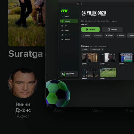
Subtitr
:
eng
Sifati
:
HD
Suratga olish guruhi
Винни
Эмма Форд
Пол Ворби
Эби
Джонс
Aktyor
Aktyor
Reji
Aktyor