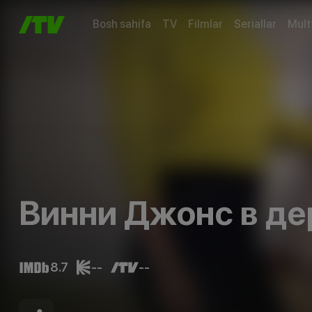
Bosh sahifa
TV
Filmlar
Seriallar
Mult
Винни Джонс в де
8.7
--
--