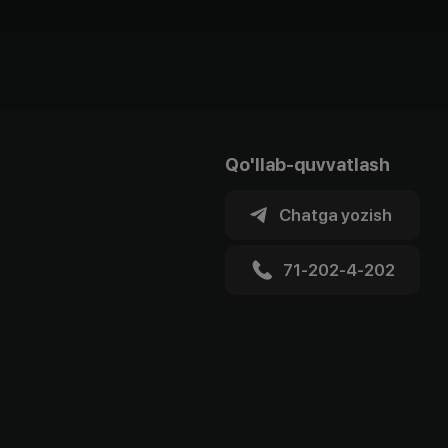
Qo'llab-quvvatlash
Chatga yozish
71-202-4-202