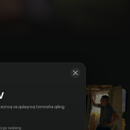
Kadrlar
V
tezroq va qulayroq tomosha qiling.
gizga saqlang.