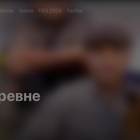
filmlar
Anime
FIFA 2026
Tariflar
ревне