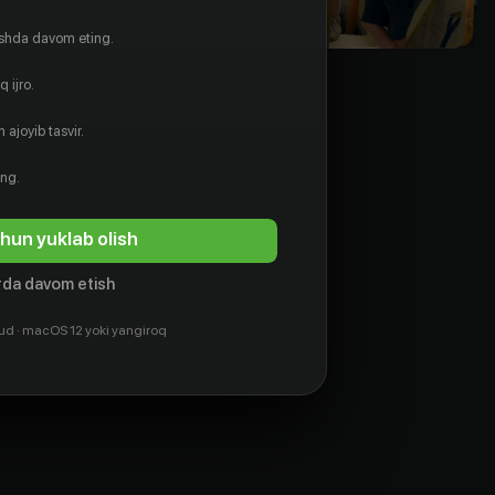
ishda davom eting.
 ijro.
 ajoyib tasvir.
ing.
hun yuklab olish
da davom etish
ud · macOS 12 yoki yangiroq