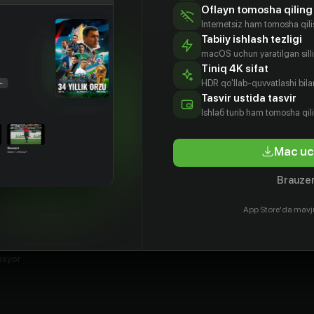
Oflayn tomosha qiling
Internetsiz ham tomosha qil
Tabiiy ishlash tezligi
macOS uchun yaratilgan silliq
Tiniq 4K sifat
HDR qo'llab-quvvatlashi bilan
Tasvir ustida tasvir
Ishlаб turib ham tomosha qil
Mac uc
Brauzer
App Store'da mavj
 Борн
ssyor