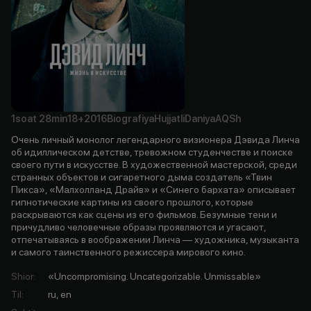
1soat
28min
18+
2016
Biografiya
Hujjatli
Daniya
AQSh
Очень личный монолог легендарного визионера Дэвида Линча
об идиллическом детстве, тревожном студенчестве и поиске
своего пути в искусстве. В художественной мастерской, среди
странных объектов и сигаретного дыма создатель «Твин
Пикса», «Малхолланд Драйв» и «Синего бархата» описывает
гипнотические картины из своего прошлого, которые
раскрываются как сцены из его фильмов. Безумные тени и
причудливо человечные образы проявляются и угасают,
отпечатываясь в воображении Линча — художника, музыканта
и самого таинственного режиссера мирового кино.
Shior
:
«Uncompromising. Uncategorizable. Unmissable»
Til
:
ru, en