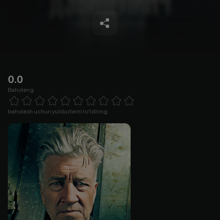
0.0
Baholang
Empty
1 Star
2 Stars
3 Stars
4 Stars
5 Stars
6 Stars
7 Stars
8 Stars
9 Stars
10 Stars
baholash uchun yulduzlarni to'ldiring