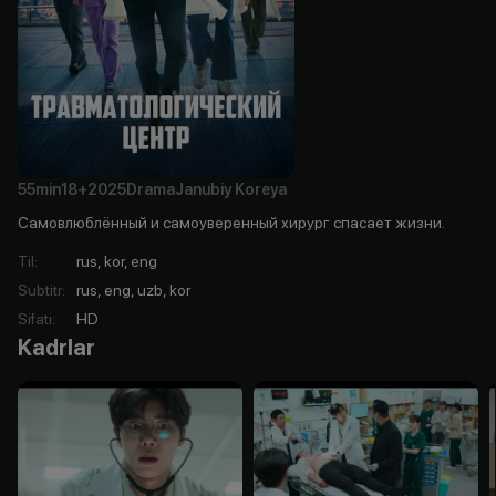
55min
18+
2025
Drama
Janubiy Koreya
Самовлюблённый и самоуверенный хирург спасает жизни.
Til
:
rus, kor, eng
Subtitr
:
rus, eng, uzb, kor
Sifati
:
HD
Kadrlar