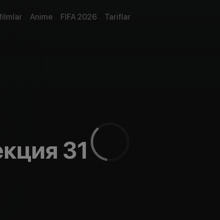
filmlar
Anime
FIFA 2026
Tariflar
екция 31