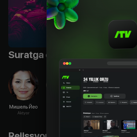
Sifati
:
HD
Suratga olish guruhi
Мишель Йео
Омари
Сэм
Ро
Хардвик
Ричардсон
Каз
Aktyor
Aktyor
Aktyor
Ak
Rejissyorning boshqa ishlari