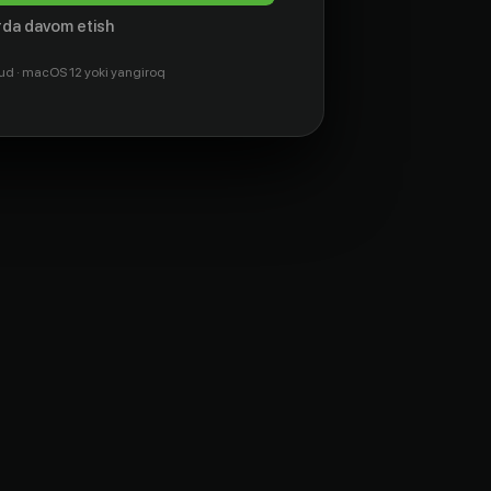
da davom etish
ud · macOS 12 yoki yangiroq