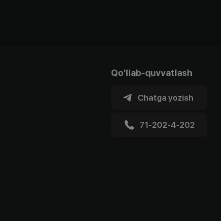
Qo'llab-quvvatlash
Chatga yozish
71-202-4-202