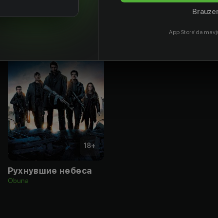
Brauzer
App Store'da mavj
18
+
Рухнувшие небеса
Obuna