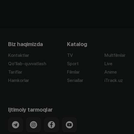
Biz haqimizda
Katalog
Kontaktlar
TV
Multfilmlar
Qo'llab-quvvatlash
Sport
Live
Tariflar
Filmlar
Anime
Hamkorlar
Seriallar
iTrack.uz
Ijtimoiy tarmoqlar