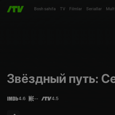
Bosh sahifa
TV
Filmlar
Seriallar
Mult
Звёздный путь: С
4.6
--
4.5