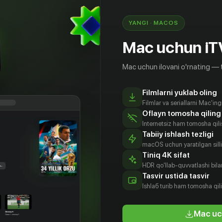
YANGI · MACOS
Mac uchun iT
Mac uchun ilovani o'rnating — 
Filmlarni yuklab oling
Filmlar va seriallarni Mac'in
Oflayn tomosha qiling
Internetsiz ham tomosha qil
Tabiiy ishlash tezligi
macOS uchun yaratilgan silliq
Tiniq 4K sifat
HDR qo'llab-quvvatlashi bilan
берт
Кейси Рол
Свен
Джеймс
Tasvir ustida tasvir
ински
Райгрок
Хироюки
Aktyor
Ishlаб turib ham tomosha qil
Лиао
tyor
Aktyor
Aktyor
Mac uc