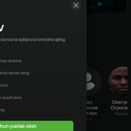
V
tezroq va qulayroq tomosha qiling.
gizga saqlang.
ishda davom eting.
 ijro.
 ajoyib tasvir.
Хамберли
Джо Пинг
Мику
Олатун
Гонсалес
Патрисия
Осунсан
Aktyor
ing.
Мартино
Aktyor
Rejissyo
Aktyor
hun yuklab olish