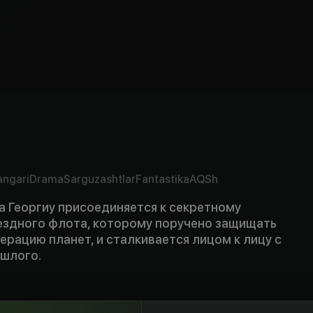
angari
Drama
Sarguzashtlar
Fantastika
AQSh
 Георгиу присоединяется к секретному
здного флота, которому поручено защищать
рацию планет, и сталкивается лицом к лицу с
ошлого.