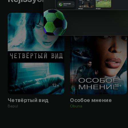
12
+
16
+
Четвёртый вид
Особое мнение
Bepul
Obuna