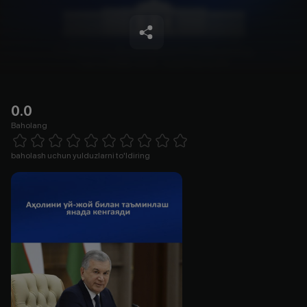
0.0
Baholang
Empty
1 Star
2 Stars
3 Stars
4 Stars
5 Stars
6 Stars
7 Stars
8 Stars
9 Stars
10 Stars
baholash uchun yulduzlarni to'ldiring