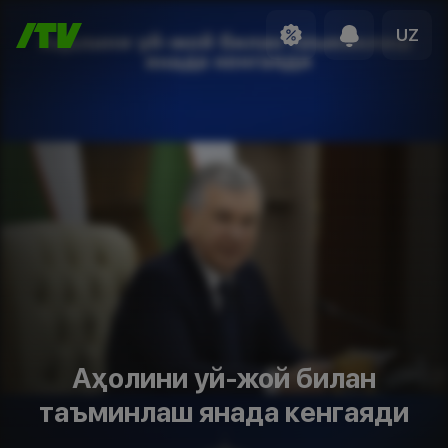
UZ
Аҳолини уй-жой билан
таъминлаш янада кенгаяди