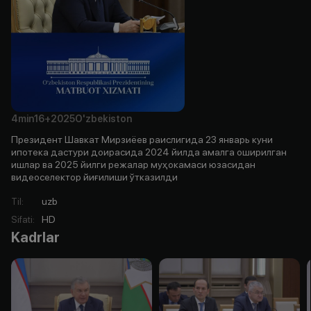
4min
16+
2025
O'zbekiston
Президент Шавкат Мирзиёев раислигида 23 январь куни
ипотека дастури доирасида 2024 йилда амалга оширилган
ишлар ва 2025 йилги режалар муҳокамаси юзасидан
видеоселектор йиғилиши ўтказилди
Til
:
uzb
Sifati
:
HD
Kadrlar