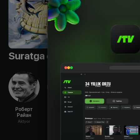
Subtitr
:
eng
Sifati
:
HD
Suratga olish guruhi
Роберт
Чак Коннорс
Нанетт
Лу
Райан
Ньюман
Пал
Aktyor
Aktyor
Aktyor
Ak