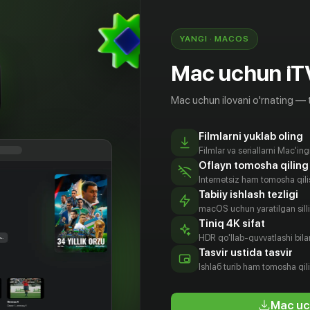
YANGI · MACOS
Mac uchun iT
Mac uchun ilovani o'rnating — 
Filmlarni yuklab oling
Filmlar va seriallarni Mac'in
Oflayn tomosha qiling
Internetsiz ham tomosha qil
Tabiiy ishlash tezligi
macOS uchun yaratilgan silliq
Tiniq 4K sifat
HDR qo'llab-quvvatlashi bilan
чана
Джон
Билл
Кеннет
Tasvir ustida tasvir
уцци
Тернер
Фрейзер
Коннор
Ishlаб turib ham tomosha qil
tyor
Aktyor
Aktyor
Aktyor
Mac uc