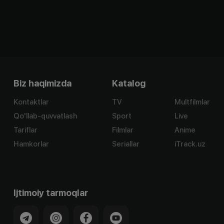
Biz haqimizda
Katalog
Kontaktlar
TV
Multfilmlar
Qo'llab-quvvatlash
Sport
Live
Tariflar
Filmlar
Anime
Hamkorlar
Seriallar
iTrack.uz
Ijtimoiy tarmoqlar