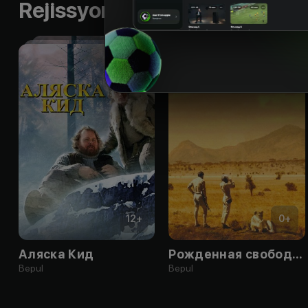
Rejissyorning boshqa ishlari
12
+
0
+
Аляска Кид
Рожденная свободной
Bepul
Bepul