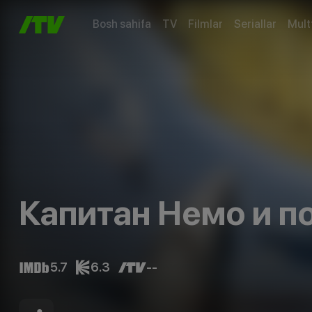
Bosh sahifa
TV
Filmlar
Seriallar
Mult
Капитан Немо и п
5.7
6.3
--