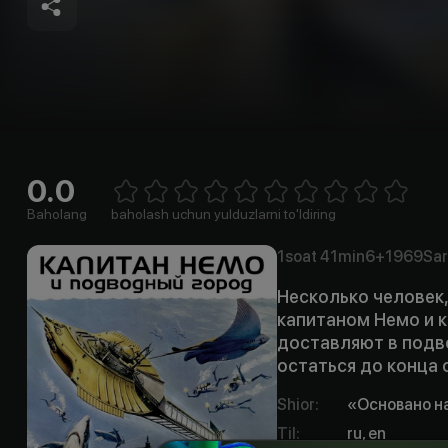
0.0
Empty
1 Star
2 Stars
3 Stars
4 Stars
5 Stars
6 Stars
7 Stars
8 Stars
9 Stars
10 Stars
Baholang
baholash uchun yulduzlarni to'ldiring
1soat
41min
6+
1969
Sar
Несколько человек
капитаном Немо и к
доставляют в подво
остаться до конца 
Shior
:
«Основано н
Til
:
ru, en