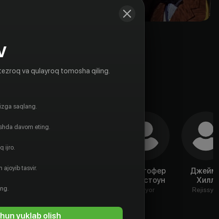
V
tezroq va qulayroq tomosha qiling.
gizga saqlang.
ishda davom eting.
 ijro.
 ajoyib tasvir.
Аллан
Йен Рэмси
Кристофер
Джейм
Катбертсон
Хартстоун
Хилл
Aktyor
ing.
Aktyor
Aktyor
Rejissyo
hun yuklab olish