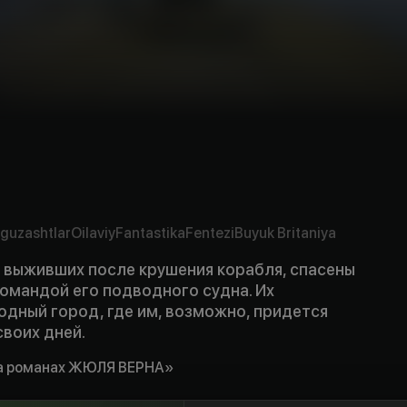
guzashtlar
Oilaviy
Fantastika
Fentezi
Buyuk Britaniya
, выживших после крушения корабля, спасены
омандой его подводного судна. Их
дный город, где им, возможно, придется
своих дней.
а романах ЖЮЛЯ ВЕРНА»