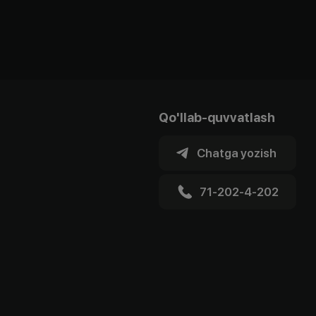
Qo'llab-quvvatlash
Chatga yozish
71-202-4-202