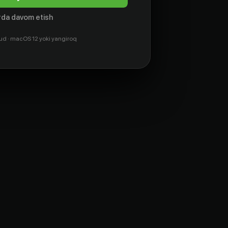
da davom etish
ud · macOS 12 yoki yangiroq