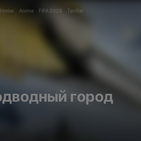
filmlar
Anime
FIFA 2026
Tariflar
одводный город