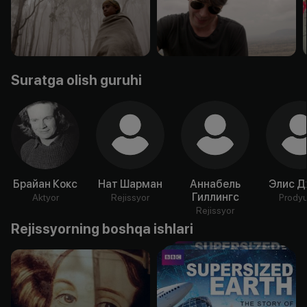
Suratga olish guruhi
Брайан Кокс
Нат Шарман
Аннабель
Элис Д
Гиллингс
Aktyor
Rejissyor
Prody
Rejissyor
Rejissyorning boshqa ishlari