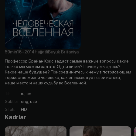
59min
16+
2014
Hujjatli
Buyuk Britaniya
Профессор Брайан Кокс задаст самые важные вопросы какие
только мы можем задать. Одни ли мы? Почему мы здесь?
Какое наше будущее? Присоединитесь к нему в потрясающем
торжестве жизни человека, как он исследует свои истоки,
наше место и нашу судьбу во Вселенной.
Til
:
ru, en
Subtitr
:
eng, uzb
Sifati
:
HD
Kadrlar