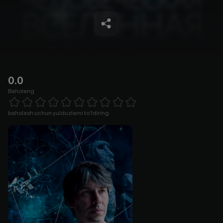
0.0
Baholang
Empty
1 Star
2 Stars
3 Stars
4 Stars
5 Stars
6 Stars
7 Stars
8 Stars
9 Stars
10 Stars
baholash uchun yulduzlarni to'ldiring