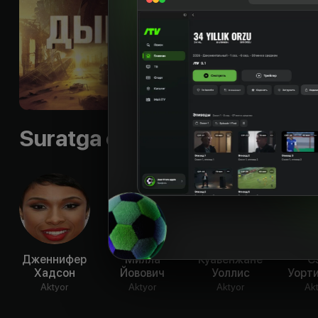
чтобы подарить св
глотков воздуха.
Byudjet
:
$ 239 076
Til
:
rus, eng
Subtitr
:
rus, eng, eng
Sifati
:
HD
Suratga olish guruhi
Дженнифер
Милла
Куавенжане
С
Хадсон
Йовович
Уоллис
Уорт
Aktyor
Aktyor
Aktyor
Ak