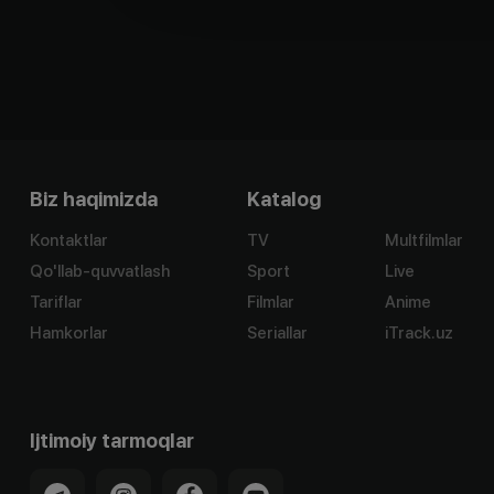
Biz haqimizda
Katalog
Kontaktlar
TV
Multfilmlar
Qo'llab-quvvatlash
Sport
Live
Tariflar
Filmlar
Anime
Hamkorlar
Seriallar
iTrack.uz
Ijtimoiy tarmoqlar