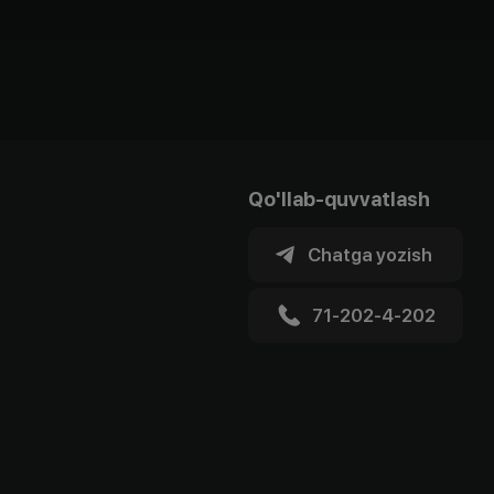
Qo'llab-quvvatlash
Chatga yozish
71-202-4-202