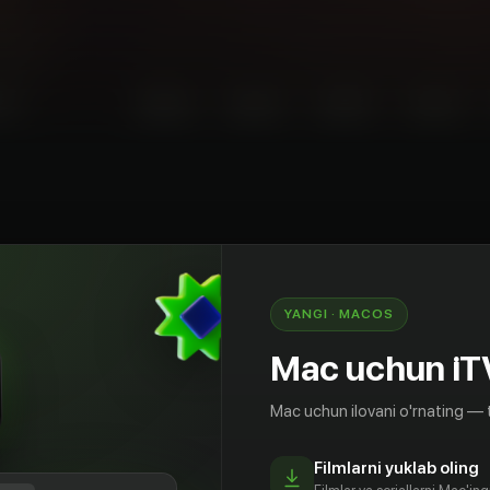
iller
Fantastika
AQSh
YANGI · MACOS
 без воздуха, для человека не нашлось места.
многим — лишь тем, кто нашел спасение
Mac uchun iT
ерах, жизнь в которых поддерживается
оров, вырабатывающих кислород. Но столь
Mac uchun ilovani o'rnating — 
ляется всеобщим объектом охоты. Именно
жестоком и обреченном мире предстоит
Filmlarni yuklab oling
 обычной женщине, которая пойдет на все,