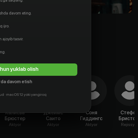
gizga saqlang.
ishda davom eting.
 ijro.
 ajoyib tasvir.
ing.
hun yuklab olish
da davom etish
ud · macOS 12 yoki yangiroq
Калисва
Джеймс
Соня
Стефо
Брюстер
Саито
Гиддингс
Бристол
Aktyor
Aktyor
Aktyor
Rejissyo