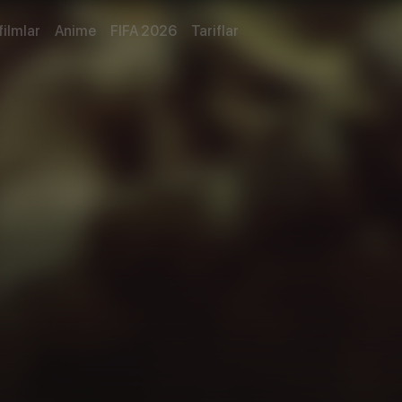
filmlar
Anime
FIFA 2026
Tariflar