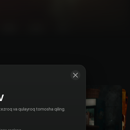
Kadrlar
V
tezroq va qulayroq tomosha qiling.