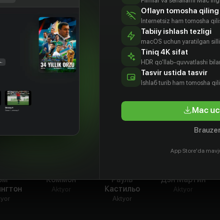
Filmlar va seriallarni Mac'in
оей дочке хотя бы еще несколько бесценных
Oflayn tomosha qiling
Internetsiz ham tomosha qil
Tabiiy ishlash tezligi
macOS uchun yaratilgan silliq
Tiniq 4K sifat
HDR qo'llab-quvvatlashi bilan
Tasvir ustida tasvir
Ishlаб turib ham tomosha qil
Mac uc
Brauzer
App Store'da mavj
эм
Коммон
Рауль
Дэн Мартин
ингтон
Кастильо
Aktyor
Aktyor
tyor
Aktyor