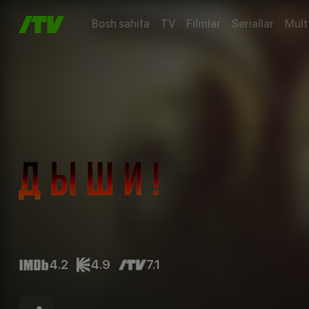
Bosh sahifa
TV
Filmlar
Seriallar
Mult
4.2
4.9
7.1