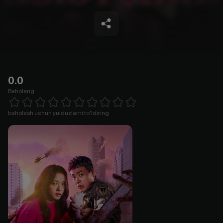
0.0
Baholang
Empty
1 Star
2 Stars
3 Stars
4 Stars
5 Stars
6 Stars
7 Stars
8 Stars
9 Stars
10 Stars
baholash uchun yulduzlarni to'ldiring