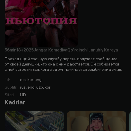
56min
18+
2025
Jangari
Komediya
Qo'rqinchli
Janubiy Koreya
Проходящий срочную службу парень получает сообщение
от своей девушки, что она с ним расстаётся. Он собирается
с ней встретиться, когда вдруг начинается зомби-эпидемия.
Til
:
rus, kor, eng
Subtitr
:
rus, eng, uzb, kor
Sifati
:
HD
Kadrlar