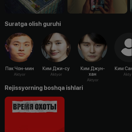
Suratga olish guruhi
Пак Чон-мин
Ким Джи-су
Ким Джун-
Ким Са
хан
Aktyor
Aktyor
Akty
Aktyor
Rejissyorning boshqa ishlari