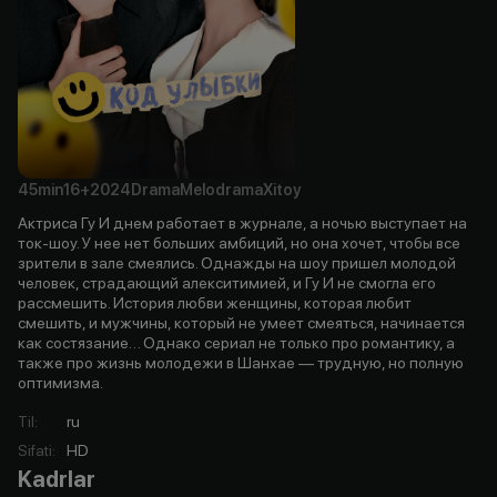
45min
16+
2024
Drama
Melodrama
Xitoy
Актриса Гу И днем работает в журнале, а ночью выступает на
ток-шоу. У нее нет больших амбиций, но она хочет, чтобы все
зрители в зале смеялись. Однажды на шоу пришел молодой
человек, страдающий алекситимией, и Гу И не смогла его
рассмешить. История любви женщины, которая любит
смешить, и мужчины, который не умеет смеяться, начинается
как состязание… Однако сериал не только про романтику, а
также про жизнь молодежи в Шанхае — трудную, но полную
оптимизма.
Til
:
ru
Sifati
:
HD
Kadrlar