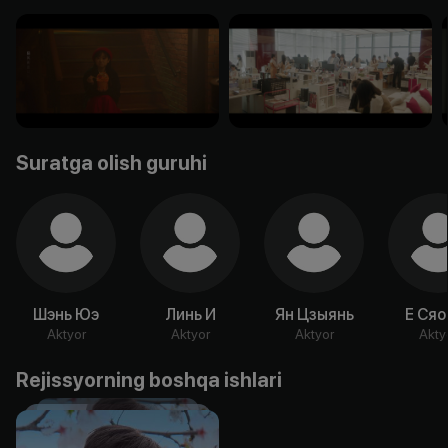
Suratga olish guruhi
Шэнь Юэ
Линь И
Ян Цзыянь
Е Сяо
Aktyor
Aktyor
Aktyor
Akty
Rejissyorning boshqa ishlari