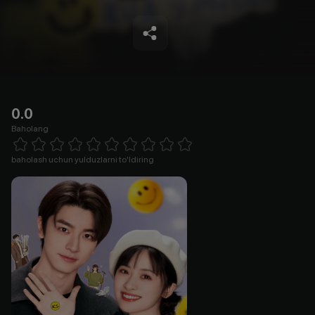
0.0
Baholang
Empty
1 Star
2 Stars
3 Stars
4 Stars
5 Stars
6 Stars
7 Stars
8 Stars
9 Stars
10 Stars
baholash uchun yulduzlarni to'ldiring