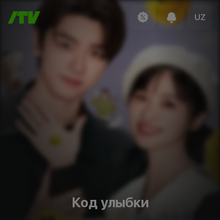
UZ
Код улыбки