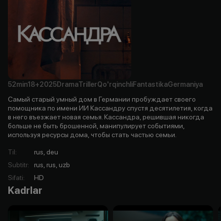
52min
18+
2025
Drama
Triller
Qo'rqinchli
Fantastika
Germaniya
Самый старый умный дом в Германии пробуждает своего
помощника по имени ИИ Кассандру спустя десятилетия, когда
в него въезжает новая семья. Кассандра, решившая никогда
больше не быть брошенной, манипулирует событиями,
используя ресурсы дома, чтобы стать частью семьи.
Til
:
rus, deu
Subtitr
:
rus, rus, uzb
Sifati
:
HD
Kadrlar