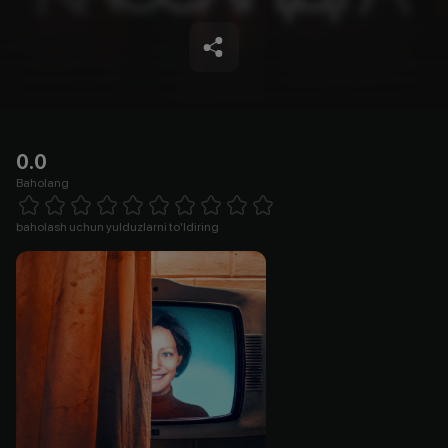
0.0
Baholang
Empty
1 Star
2 Stars
3 Stars
4 Stars
5 Stars
6 Stars
7 Stars
8 Stars
9 Stars
10 Stars
baholash uchun yulduzlarni to'ldiring