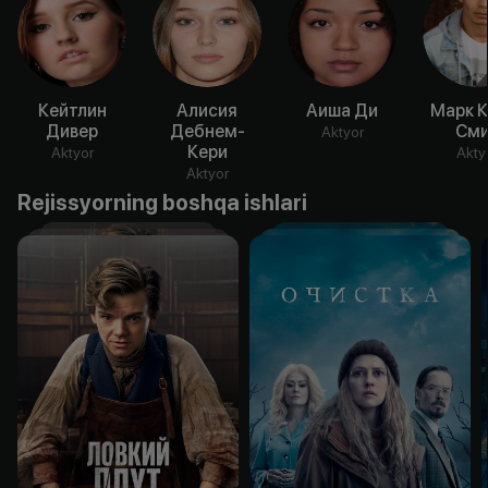
Кейтлин
Алисия
Аиша Ди
Марк К
Дивер
Дебнем-
См
Aktyor
Кери
Aktyor
Akty
Aktyor
Rejissyorning boshqa ishlari