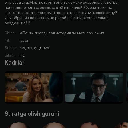
она создала. Мир, который она так умело очаровала, быстро
превращается в суровых судей и палачей. Сможет ли она
выстоять под давлением и попытаться искупить свою вину?
Или обрушившаяся лавина разоблачений окончательно
раздавит её?
Shior
:
«Почти правдивая история по мотивам лжи»
Til
:
ru, en
Subtitr
:
rus, rus, eng, uzb
Sifati
:
HD
Kadrlar
Suratga olish guruhi