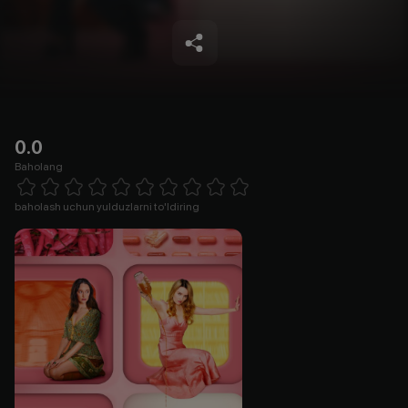
0.0
Baholang
Empty
1 Star
2 Stars
3 Stars
4 Stars
5 Stars
6 Stars
7 Stars
8 Stars
9 Stars
10 Stars
baholash uchun yulduzlarni to'ldiring