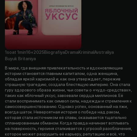
1soat
1min
16+
2025
Biografiya
Drama
Kriminal
Avstraliya
Buyuk Britaniya
В мире, где внешняя привлекательность и вдохновляющие
истории становятся главным капиталом, одна женщина,
обладая яркой харизмой и, как она утверждает, пережив
страшную трагедию, создала блестящую империю. Она стала
гуру здорового образа жизни, чьи советы о «чудо-средствах»,
таких как яблочный уксус, завоевали сердца миллионов. Её
стали воспринимать как символ силы, надежды и стремления к
самосовершенствованию. Однако успех, основанный на лжи,
всегда шаток. Невероятная история о победе над раком,
которая стала источником её славы, оказывается тщательно
спланированным обманом. Когда правда начинает всплывать
на поверхность, героиня сталкивается с угрозой разоблачения,
которое может разрушить её карьеру, репутацию и всё, что