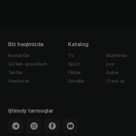
Biz haqimizda
Katalog
Kontaktlar
TV
Multfilmlar
Qo'llab-quvvatlash
Sport
Live
Tariflar
Filmlar
Anime
Hamkorlar
Seriallar
iTrack.uz
Ijtimoiy tarmoqlar