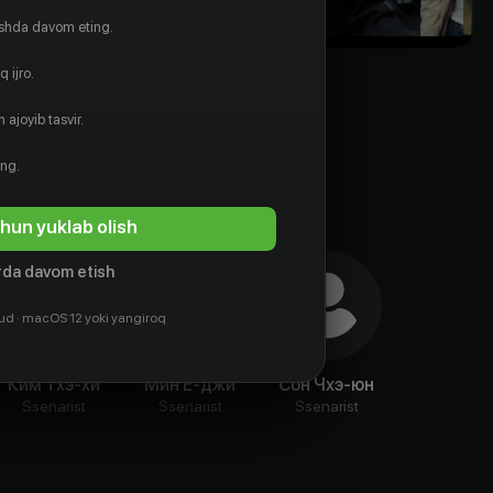
ishda davom eting.
 ijro.
 ajoyib tasvir.
ing.
hun yuklab olish
da davom etish
ud · macOS 12 yoki yangiroq
Ким Тхэ-хи
Мин Е-джи
Сон Чхэ-юн
Ssenarist
Ssenarist
Ssenarist