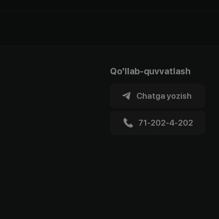
Qo'llab-quvvatlash
Chatga yozish
71-202-4-202