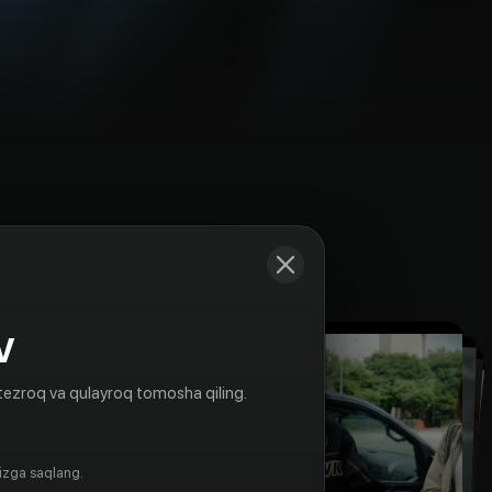
Kadrlar
V
tezroq va qulayroq tomosha qiling.
gizga saqlang.