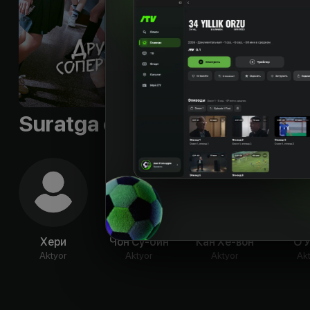
Suratga olish guruhi
Хери
Чон Су-бин
Кан Хе-вон
О 
Aktyor
Aktyor
Aktyor
Ak