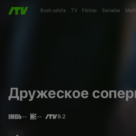
Bosh sahifa
TV
Filmlar
Seriallar
Mult
Дружеское сопер
--
--
8.2