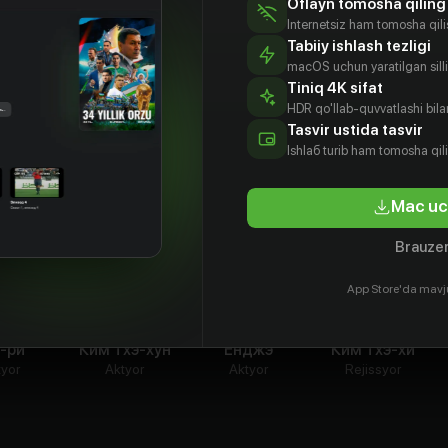
Oflayn tomosha qiling
Internetsiz ham tomosha qil
Tabiiy ishlash tezligi
macOS uchun yaratilgan silliq
Tiniq 4K sifat
HDR qo'llab-quvvatlashi bilan
Tasvir ustida tasvir
Ishlаб turib ham tomosha qil
Mac uc
Brauzer
App Store'da mavj
У-ри
Ким Тхэ-хун
Ёнджэ
Ким Тхэ-хи
tyor
Aktyor
Aktyor
Rejissyor