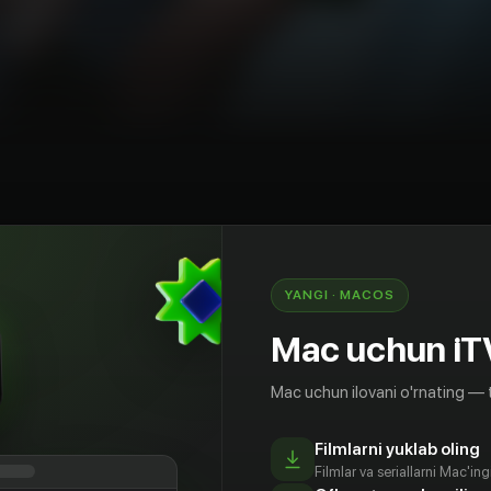
riller
Janubiy Koreya
YANGI · MACOS
провинции поступает в элитную старшую школу
Mac uchun iT
 внезапно начинает дружить красотка-
ой и влиятельной семьи.
Mac uchun ilovani o'rnating — 
Filmlarni yuklab oling
Filmlar va seriallarni Mac'in