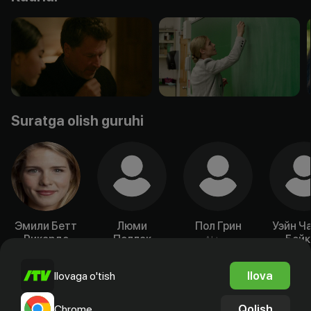
Suratga olish guruhi
Эмили Бетт
Люми
Пол Грин
Уэйн Ч
Рикардс
Поллак
Бейк
Aktyor
Aktyor
Aktyor
Akty
Ilova
Ilovaga o'tish
Qolish
Chrome