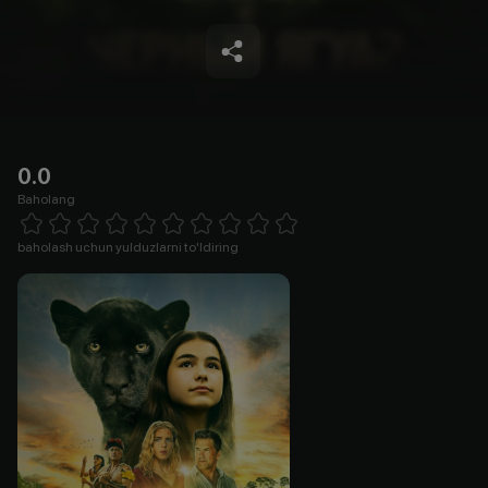
0.0
Baholang
Empty
1 Star
2 Stars
3 Stars
4 Stars
5 Stars
6 Stars
7 Stars
8 Stars
9 Stars
10 Stars
baholash uchun yulduzlarni to'ldiring