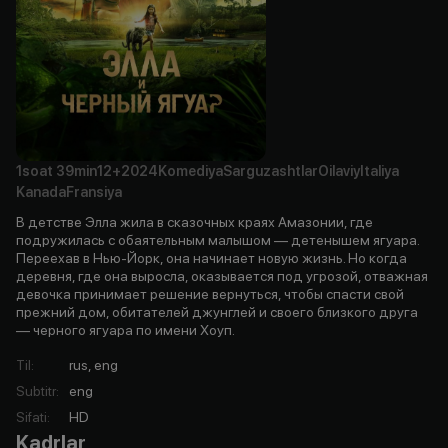
1soat
39min
12+
2024
Komediya
Sarguzashtlar
Oilaviy
Italiya
Kanada
Fransiya
В детстве Элла жила в сказочных краях Амазонии, где
подружилась с обаятельным малышом — детенышем ягуара.
Переехав в Нью-Йорк, она начинает новую жизнь. Но когда
деревня, где она выросла, оказывается под угрозой, отважная
девочка принимает решение вернуться, чтобы спасти свой
прежний дом, обитателей джунглей и своего близкого друга
— черного ягуара по имени Хоуп.
Til
:
rus, eng
Subtitr
:
eng
Sifati
:
HD
Kadrlar