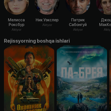
Мелисса
Ник Уэкслер
Патрик
Джо
Роксбур
Сабонгуй
МакКе
Aktyor
Aktyor
Aktyor
Akty
Rejissyorning boshqa ishlari