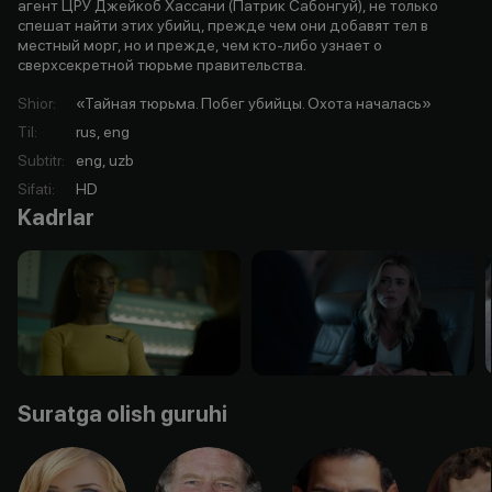
агент ЦРУ Джейкоб Хассани (Патрик Сабонгуй), не только
спешат найти этих убийц, прежде чем они добавят тел в
местный морг, но и прежде, чем кто-либо узнает о
сверхсекретной тюрьме правительства.
Shior
:
«Тайная тюрьма. Побег убийцы. Охота началась»
Til
:
rus, eng
Subtitr
:
eng, uzb
Sifati
:
HD
Kadrlar
Suratga olish guruhi