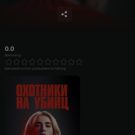
0.0
Baholang
Empty
1 Star
2 Stars
3 Stars
4 Stars
5 Stars
6 Stars
7 Stars
8 Stars
9 Stars
10 Stars
baholash uchun yulduzlarni to'ldiring