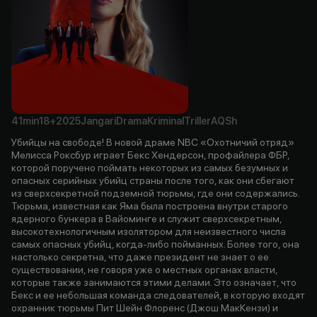
41min
18+
2025
Jangari
Drama
Kriminal
Triller
AQSh
Убийцы на свободе! В новой драме NBC «Охотничий отряд»
Мелисса Роксбур играет Бекс Хендерсон, профайлера ФБР,
которой поручено поймать некоторых из самых безумных и
опасных серийных убийц страны после того, как они сбегают
из сверхсекретной подземной тюрьмы, где они содержались.
Тюрьма, известная как Яма была построена внутри старого
ядерного бункера в Вайоминге и служит сверхсекретным,
высокотехнологичным изолятором для неизвестного числа
самых опасных убийц, когда-либо пойманных. Более того, она
настолько секретна, что даже президент не знает о ее
существовании, не говоря уже о местных органах власти,
которые также занимаются этими делами. Это означает, что
Бекс и ее небольшая команда следователей, в которую входят
охранник тюрьмы Пит Шейн Флоренс (Джош МакКензи) и