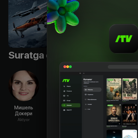
Sifati
:
HD
Suratga olish guruhi
Мишель
Марк
Тофер Грейс
Леа 
Докери
Уолберг
Aktyor
Ak
Aktyor
Aktyor