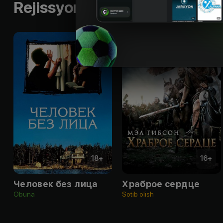
Rejissyorning boshqa ishlari
18
+
16
+
Человек без лица
Храброе сердце
Obuna
Sotib olish