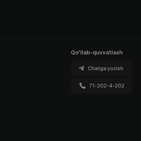
Qo'llab-quvvatlash
Chatga yozish
71-202-4-202