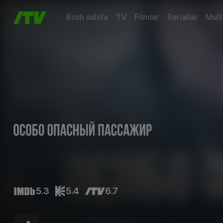
Bosh sahifa
TV
Filmlar
Seriallar
Mult
5.3
5.4
6.7