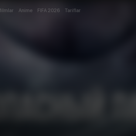
filmlar
Anime
FIFA 2026
Tariflar