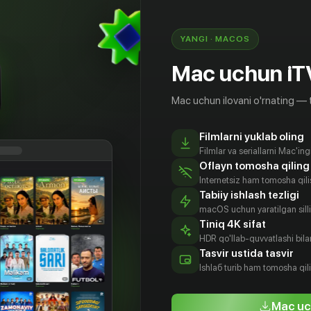
YANGI · MACOS
Mac uchun iT
Mac uchun ilovani o'rnating — 
Filmlarni yuklab oling
Filmlar va seriallarni Mac'in
Oflayn tomosha qiling
Internetsiz ham tomosha qil
Tabiiy ishlash tezligi
macOS uchun yaratilgan silliq
Tiniq 4K sifat
HDR qo'llab-quvvatlashi bilan
Ремини
Мониб Абат
Пол Бен-
Maaz Ali
Tasvir ustida tasvir
Виктор
tyor
Aktyor
Aktyor
Ishlаб turib ham tomosha qil
Aktyor
Mac uc