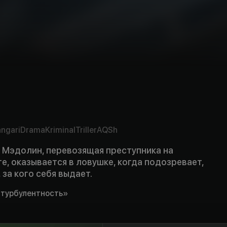
ngari
Drama
Kriminal
Triller
AQSh
Мэдолин, перевозящая преступника на
, оказывается в ловушке, когда подозревает,
, за кого себя выдает.
турбулентность»