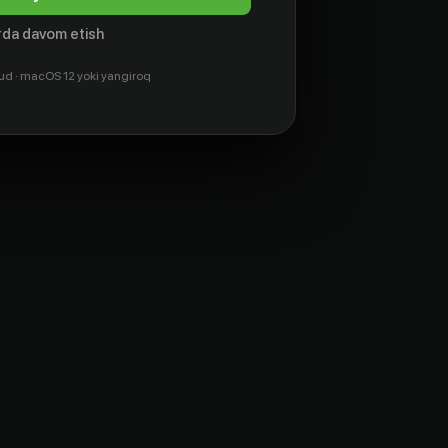
da davom etish
ud · macOS 12 yoki yangiroq