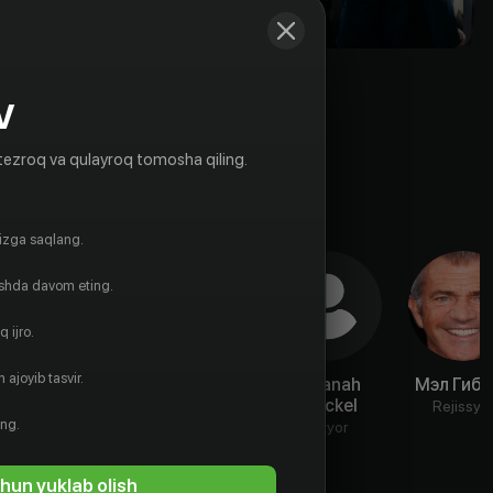
V
tezroq va qulayroq tomosha qiling.
gizga saqlang.
ishda davom eting.
 ijro.
 ajoyib tasvir.
Eilise Patton
Senor Pablo
Savanah
Мэл Гибс
Joeckel
Aktyor
Aktyor
Rejissyo
ing.
Aktyor
hun yuklab olish