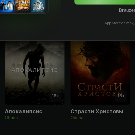
Brauzer
App Store'da mavj
18
+
18
+
Апокалипсис
Страсти Христовы
Obuna
Obuna