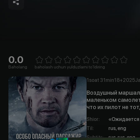
0.0
Empty
1 Star
2 Stars
3 Stars
4 Stars
5 Stars
6 Stars
7 Stars
8 Stars
9 Stars
10 Stars
Baholang
baholash uchun yulduzlarni to'ldiring
1soat
31min
18+
2025
Ja
Воздушный маршал 
маленьком самолете
что их пилот не тот
Shior
:
«Ожидается 
Til
:
rus, eng
Subtitr
:
rus, rus, eng