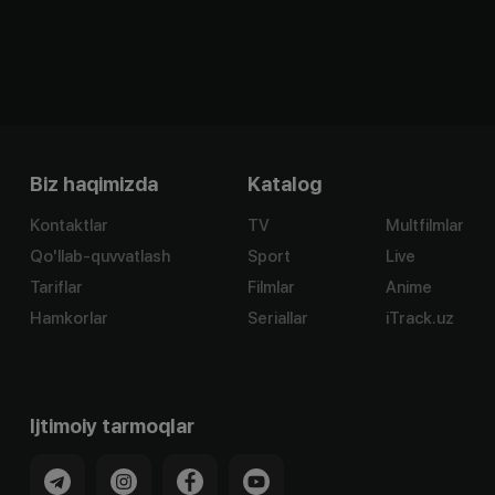
Biz haqimizda
Katalog
Kontaktlar
TV
Multfilmlar
Qo'llab-quvvatlash
Sport
Live
Tariflar
Filmlar
Anime
Hamkorlar
Seriallar
iTrack.uz
Ijtimoiy tarmoqlar